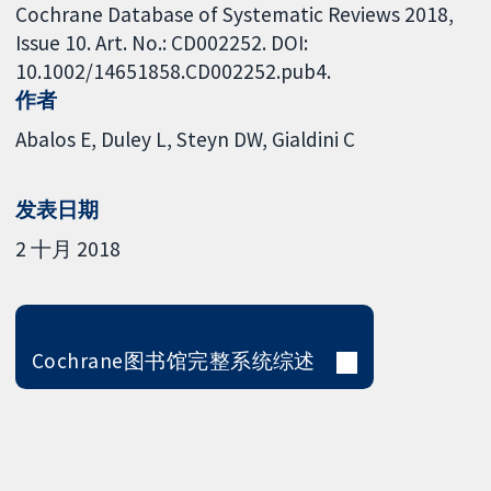
Cochrane Database of Systematic Reviews 2018,
Issue 10. Art. No.: CD002252. DOI:
10.1002/14651858.CD002252.pub4.
作者
Abalos E
Duley L
Steyn DW
Gialdini C
发表日期
2 十月 2018
Cochrane图书馆完整系统综述