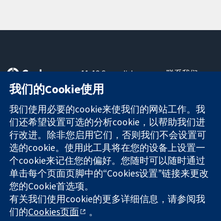
11-13 Cavendish
联系我们
Square
最新消息
我们的Cookie使用
可信任的证据
London
新闻办公室
知情决定
W1G 0AN
关于我们
我们使用必要的cookie来使我们的网站工作。我
更完善的医疗健
United Kingdom
工作机会
们还希望设置可选的分析cookie，以帮助我们进
康
Cochrane
行改进。除非您启用它们，否则我们不会设置可
Library
选的cookie。使用此工具将在您的设备上设置一
个cookie来记住您的偏好。您随时可以随时通过
单击每个页面页脚中的“Cookies设置”链接来更改
The Cochrane Collaboration is a charity (no. 1045921) and a
您的Cookie首选项。
company limited by guarantee (no. 03044323) registered in
England & Wales. VAT registration number GB 718 2127 49.
有关我们使用cookie的更多详细信息，请参阅我
们的
Cookies页面
。
版权所有：© 2026 Cochrane协作网