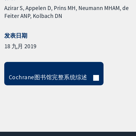
Azirar S
Appelen D
Prins MH
Neumann MHAM
de
Feiter ANP
Kolbach DN
发表日期
18 九月 2019
Cochrane图书馆完整系统综述