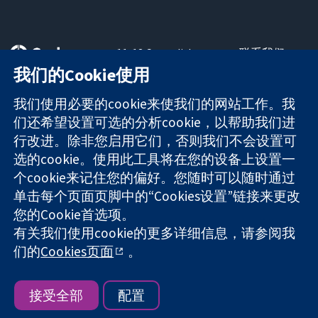
11-13 Cavendish
联系我们
Square
最新消息
我们的Cookie使用
可信任的证据
London
新闻办公室
知情决定
W1G 0AN
关于我们
我们使用必要的cookie来使我们的网站工作。我
更完善的医疗健
United Kingdom
工作机会
们还希望设置可选的分析cookie，以帮助我们进
康
Cochrane
行改进。除非您启用它们，否则我们不会设置可
Library
选的cookie。使用此工具将在您的设备上设置一
个cookie来记住您的偏好。您随时可以随时通过
单击每个页面页脚中的“Cookies设置”链接来更改
The Cochrane Collaboration is a charity (no. 1045921) and a
您的Cookie首选项。
company limited by guarantee (no. 03044323) registered in
有关我们使用cookie的更多详细信息，请参阅我
England & Wales. VAT registration number GB 718 2127 49.
们的
Cookies页面
。
版权所有：© 2026 Cochrane协作网
网站条款与条件
|
免责声明
|
隐私权
|
Cookie政策
|
Cookie设定
接受全部
配置