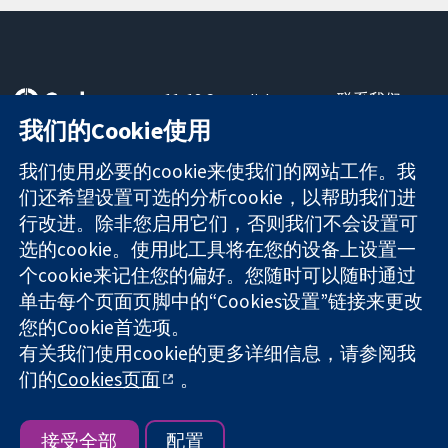
11-13 Cavendish
联系我们
Square
最新消息
我们的Cookie使用
可信任的证据
London
新闻办公室
知情决定
W1G 0AN
关于我们
我们使用必要的cookie来使我们的网站工作。我
更完善的医疗健
United Kingdom
工作机会
们还希望设置可选的分析cookie，以帮助我们进
康
Cochrane
行改进。除非您启用它们，否则我们不会设置可
Library
选的cookie。使用此工具将在您的设备上设置一
个cookie来记住您的偏好。您随时可以随时通过
单击每个页面页脚中的“Cookies设置”链接来更改
The Cochrane Collaboration is a charity (no. 1045921) and a
您的Cookie首选项。
company limited by guarantee (no. 03044323) registered in
England & Wales. VAT registration number GB 718 2127 49.
有关我们使用cookie的更多详细信息，请参阅我
们的
Cookies页面
。
版权所有：© 2026 Cochrane协作网
网站条款与条件
|
免责声明
|
隐私权
|
Cookie政策
|
Cookie设定
接受全部
配置