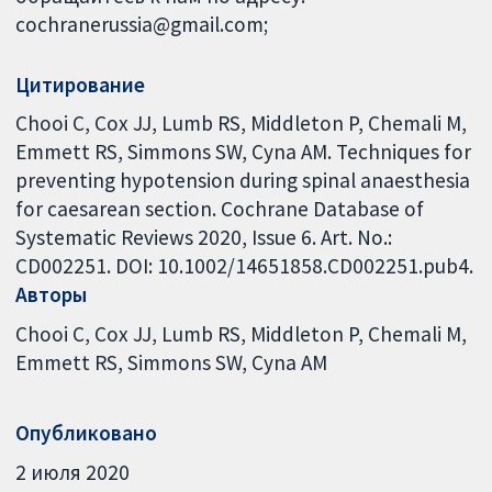
cochranerussia@gmail.com;
Цитирование
Chooi C, Cox JJ, Lumb RS, Middleton P, Chemali M,
Emmett RS, Simmons SW, Cyna AM. Techniques for
preventing hypotension during spinal anaesthesia
for caesarean section. Cochrane Database of
Systematic Reviews 2020, Issue 6. Art. No.:
CD002251. DOI: 10.1002/14651858.CD002251.pub4.
Авторы
Chooi C
Cox JJ
Lumb RS
Middleton P
Chemali M
Emmett RS
Simmons SW
Cyna AM
Опубликовано
2 июля 2020