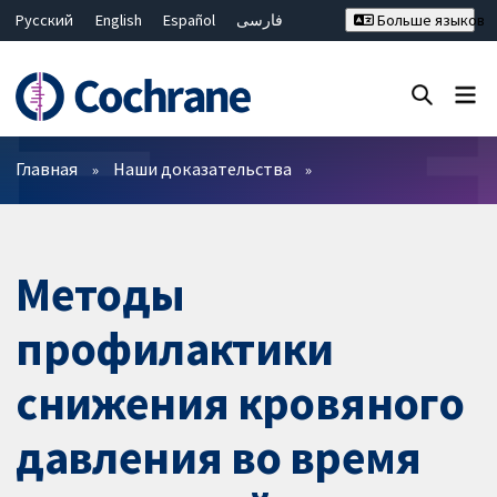
Русский
English
Español
فارسی
Больше языков
Français
Hrvatski
Deutsch
Bahasa Malaysia
ไทย
繁體中文
简体中文
Закрыть поиск ✖
Фильтры
Главная
Наши доказательства
Методы
профилактики
снижения кровяного
давления во время