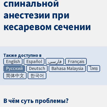
спинальной
анестезии при
кесаревом сечении
Также доступно в
English
Español
فارسی
Français
Русский
Deutsch
Bahasa Malaysia
ไทย
简体中文
한국어
В чём суть проблемы?