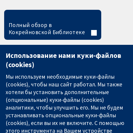
Полный обзор в
Кокрейновской Библиотеке
Использование нами куки-файлов
(cookies)
Мы используем необходимые куки-файлы
(cookies), чтобы наш сайт работал. Мы также
хотели бы установить дополнительные
(опциональные) куки-файлы (cookies)
аналитики, чтобы улучшить его. Мы не будем
11-13 Cavendish
Связаться с
устанавливать опциональные куки-файлы
Square
нами
(cookies), если вы их не включите. С помощью
Надёжные
London
Новости
этого инструмента на Вашем устройстве
доказательства
W1G 0AN
Пресс-