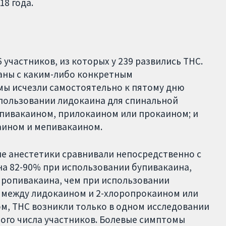
18 года.
 участников, из которых у 239 развились ТНС.
заны с каким-либо конкретным
мы исчезли самостоятельно к пятому дню
спользовании лидокаина для спинальной
упивакаином, прилокаином или прокаином; и
аином и мепивакаином.
ые анестетики сравнивали непосредственно с
на 82-90% при использовании бупивакаина,
 ропивакаина, чем при использовании
С между лидокаином и 2-хлоропрокаином или
ом, ТНС возникли только в одном исследовании
шого числа участников. Болевые симптомы