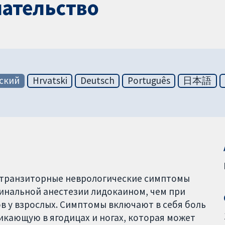
ательство
ский
Hrvatski
Deutsch
Português
日本語
 транзиторные неврологические симптомы
пинальной анестезии лидокаином, чем при
в у взрослых. Симптомы включают в себя боль
икающую в ягодицах и ногах, которая может