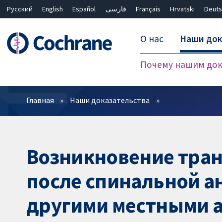
Русский
English
Español
فارسی
Français
Hrvatski
Deuts
О нас
Наши док
Почему нашим док
Фильтры
Главная
Наши доказательства
Возникновение тра
после спинальной а
другими местными а