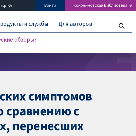
Войти
Кокрейновская Библиотека
Кокрейн
родукты и службы
Для авторов
еские обзоры?
ских симптомов
о сравнению с
х, перенесших