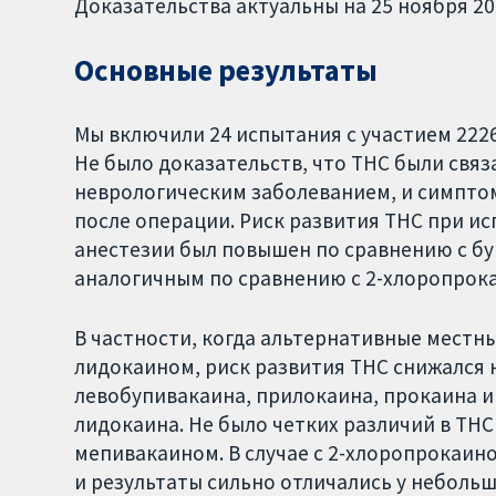
Доказательства актуальны на 25 ноября 20
Основные результаты
Мы включили 24 испытания с участием 2226
Не было доказательств, что ТНС были свя
неврологическим заболеванием, и симпто
после операции. Риск развития ТНС при и
анестезии был повышен по сравнению с б
аналогичным по сравнению с 2-хлоропрок
В частности, когда альтернативные местн
лидокаином, риск развития ТНС снижался 
левобупивакаина, прилокаина, прокаина и
лидокаина. Не было четких различий в ТН
мепивакаином. В случае с 2-хлоропрокаин
и результаты сильно отличались у неболь