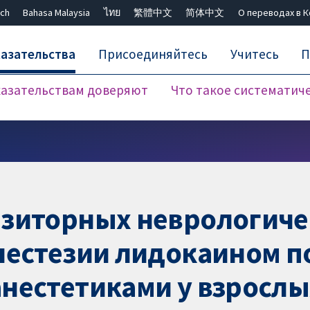
ch
Bahasa Malaysia
ไทย
繁體中文
简体中文
О переводах в 
азательства
Присоединяйтесь
Учитесь
П
азательствам доверяют
Что такое систематич
Закрыть поиск ✖
нзиторных неврологиче
нестезии лидокаином п
нестетиками у взрослы