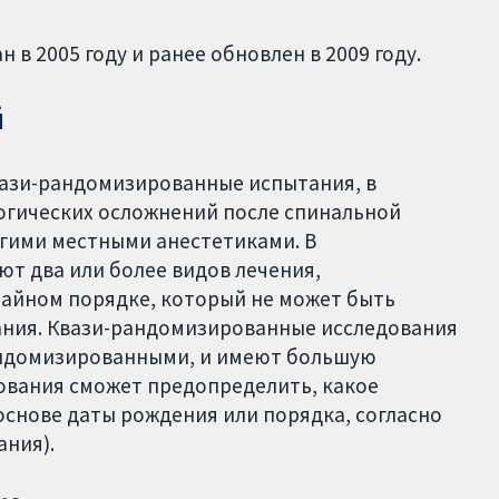
в 2005 году и ранее обновлен в 2009 году.
й
ази-рандомизированные испытания, в
огических осложнений после спинальной
угими местными анестетиками. В
т два или более видов лечения,
чайном порядке, который не может быть
ания. Квази-рандомизированные исследования
андомизированными, и имеют большую
дования сможет предопределить, какое
основе даты рождения или порядка, согласно
ания).