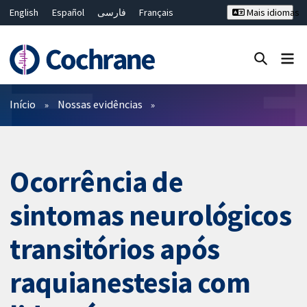
English
Español
فارسی
Français
Mais idiomas
Русский
Hrvatski
Deutsch
Bahasa Malaysia
ไทย
繁體中文
简体中文
Close search ✖
Filtros
Início
Nossas evidências
Ocorrência de
sintomas neurológicos
transitórios após
raquianestesia com