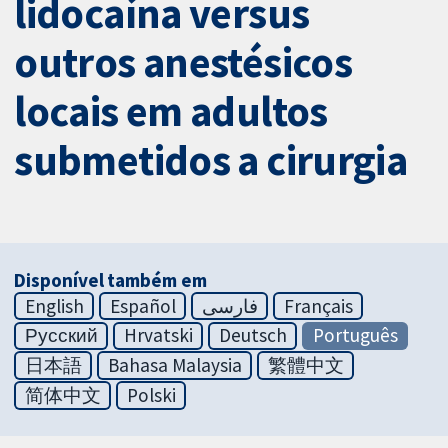
lidocaína versus
outros anestésicos
locais em adultos
submetidos a cirurgia
Disponível também em
English
Español
فارسی
Français
Русский
Hrvatski
Deutsch
Português
日本語
Bahasa Malaysia
繁體中文
简体中文
Polski