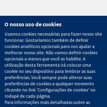
O nosso uso de cookies
Usamos cookies necessárias para fazer nosso site
funcionar. Gostaríamos também de definir
11-13 Cavendish
Contato
cookies analíticos opcionais para nos ajudar a
Square
Notícias
melhorar nosso site. Não vamos definir cookies
Evidências
Londres
Assessoria de
confiáveis.
W1G 0AN
imprensa
opcionais a menos que você as habilite. A
Decisões
Reino Unido
Sobre nós
utilização desta ferramenta irá colocar uma
informadas.
Emprego
cookie no seu dispositivo para lembrar as suas
Melhor saúde.
Cochrane
preferências. Você sempre pode alterar suas
Library
preferências de cookies a qualquer momento
clicando no link 'Configurações de cookies' no
rodapé de cada página.
A Cochrane Collaboration é uma organização sem fins lucrativos
Para informações mais detalhadas sobre as
(caridade nº 1045921) e uma empresa limitada por garantia (nº