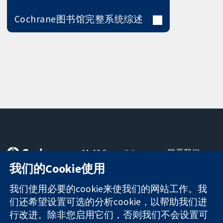
Cochrane图书馆完整系统综述
11-13 Cavendish
联系我们
Square
最新消息
我们的Cookie使用
可信任的证据
London
新闻办公室
知情决定
W1G 0AN
关于我们
我们使用必要的cookie来使我们的网站工作。我
更完善的医疗健
United Kingdom
工作机会
们还希望设置可选的分析cookie，以帮助我们进
康
Cochrane
行改进。除非您启用它们，否则我们不会设置可
Library