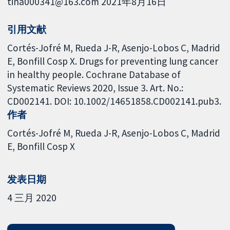
tina000341@163.com 2021年8月16日
引用文献
Cortés-Jofré M, Rueda J-R, Asenjo-Lobos C, Madrid
E, Bonfill Cosp X. Drugs for preventing lung cancer
in healthy people. Cochrane Database of
Systematic Reviews 2020, Issue 3. Art. No.:
CD002141. DOI: 10.1002/14651858.CD002141.pub3.
作者
Cortés-Jofré M
Rueda J-R
Asenjo-Lobos C
Madrid
E
Bonfill Cosp X
发表日期
4 三月 2020