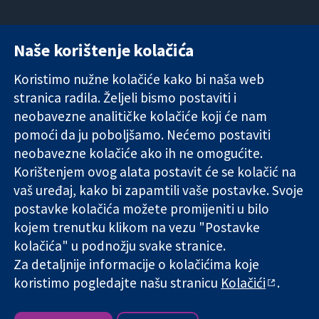
Naše korištenje kolačića
11-13 Cavendish
Kontaktirajte
Square
nas
Koristimo nužne kolačiće kako bi naša web
Pouzdani dokazi.
London
Novosti
stranica radila. Željeli bismo postaviti i
Utemeljeni
W1G 0AN
Ured za
dokazi.
neobavezne analitičke kolačiće koji će nam
Ujedinjeno
medije
Bolje zdravlje.
Kraljevstvo
O nama
pomoći da ju poboljšamo. Nećemo postaviti
Poslovi
neobavezne kolačiće ako ih ne omogućite.
Cochrane
Korištenjem ovog alata postavit će se kolačić na
Library
vaš uređaj, kako bi zapamtili vaše postavke. Svoje
postavke kolačića možete promijeniti u bilo
kojem trenutku klikom na vezu "Postavke
The Cochrane Collaboration is a charity (no. 1045921) and a
kolačića" u podnožju svake stranice.
company limited by guarantee (no. 03044323) registered in
Za detaljnije informacije o kolačićima koje
England & Wales. VAT registration number GB 718 2127 49.
koristimo pogledajte našu stranicu
Kolačići
.
Copyright © 2026 The Cochrane Collaboration
Uvjeti korištenja
|
Odricanje od odgovornosti
|
Privatnost
|