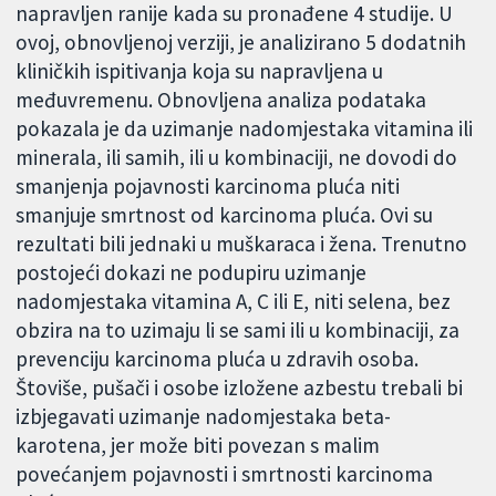
napravljen ranije kada su pronađene 4 studije. U
ovoj, obnovljenoj verziji, je analizirano 5 dodatnih
kliničkih ispitivanja koja su napravljena u
međuvremenu. Obnovljena analiza podataka
pokazala je da uzimanje nadomjestaka vitamina ili
minerala, ili samih, ili u kombinaciji, ne dovodi do
smanjenja pojavnosti karcinoma pluća niti
smanjuje smrtnost od karcinoma pluća. Ovi su
rezultati bili jednaki u muškaraca i žena. Trenutno
postojeći dokazi ne podupiru uzimanje
nadomjestaka vitamina A, C ili E, niti selena, bez
obzira na to uzimaju li se sami ili u kombinaciji, za
prevenciju karcinoma pluća u zdravih osoba.
Štoviše, pušači i osobe izložene azbestu trebali bi
izbjegavati uzimanje nadomjestaka beta-
karotena, jer može biti povezan s malim
povećanjem pojavnosti i smrtnosti karcinoma