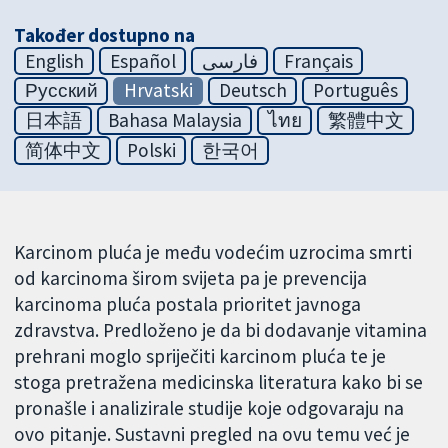
Također dostupno na
English
Español
فارسی
Français
Русский
Hrvatski
Deutsch
Português
日本語
Bahasa Malaysia
ไทย
繁體中文
简体中文
Polski
한국어
Karcinom pluća je među vodećim uzrocima smrti
od karcinoma širom svijeta pa je prevencija
karcinoma pluća postala prioritet javnoga
zdravstva. Predloženo je da bi dodavanje vitamina
prehrani moglo spriječiti karcinom pluća te je
stoga pretražena medicinska literatura kako bi se
pronašle i analizirale studije koje odgovaraju na
ovo pitanje. Sustavni pregled na ovu temu već je