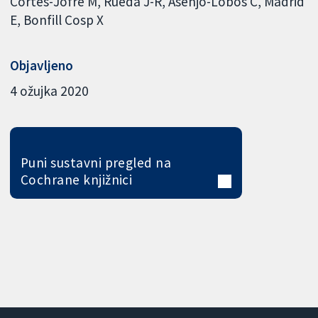
Cortés-Jofré M
Rueda J-R
Asenjo-Lobos C
Madrid
E
Bonfill Cosp X
Objavljeno
4 ožujka 2020
Puni sustavni pregled na
Cochrane knjižnici