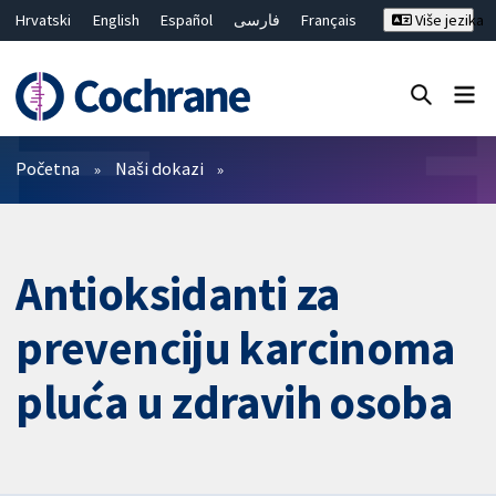
Hrvatski
English
Español
فارسی
Français
Više jezika
Русский
Deutsch
Bahasa Malaysia
ไทย
繁體中文
简体中文
Close search ✖
Prečistači
Početna
Naši dokazi
Antioksidanti za
prevenciju karcinoma
pluća u zdravih osoba