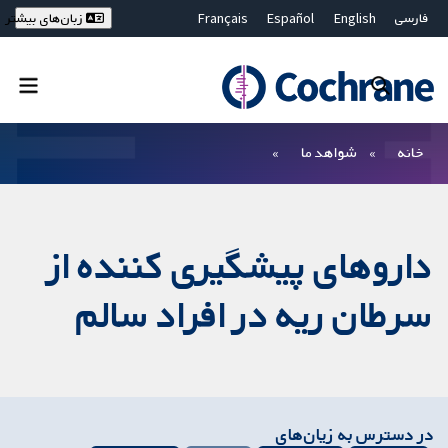
فارسی
English
Español
Français
زبان‌های بیشتر
Deutsch
Hrvatski
Русский
简体中文
繁體中文
ไทย
Bahasa Malaysia
بستن جستجو ✖
فیلترها
خانه
شواهد ما
داروهای پیشگیری کننده از
سرطان ریه در افراد سالم
در دسترس به زیان‌های