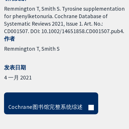
Remmington T, Smith S. Tyrosine supplementation
for phenylketonuria. Cochrane Database of
Systematic Reviews 2021, Issue 1. Art. No.:
CD001507. DOI: 10.1002/14651858.CD001507.pub4.
作者
Remmington T
Smith S
发表日期
4 一月 2021
Cochrane图书馆完整系统综述