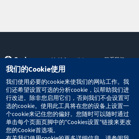
11-13 Cavendish
联系我们
Square
最新消息
我们的Cookie使用
可信任的证据
London
新闻办公室
知情决定
W1G 0AN
关于我们
我们使用必要的cookie来使我们的网站工作。我
更完善的医疗健
United Kingdom
工作机会
们还希望设置可选的分析cookie，以帮助我们进
康
Cochrane
行改进。除非您启用它们，否则我们不会设置可
Library
选的cookie。使用此工具将在您的设备上设置一
个cookie来记住您的偏好。您随时可以随时通过
单击每个页面页脚中的“Cookies设置”链接来更改
The Cochrane Collaboration is a charity (no. 1045921) and a
您的Cookie首选项。
company limited by guarantee (no. 03044323) registered in
England & Wales. VAT registration number GB 718 2127 49.
有关我们使用cookie的更多详细信息，请参阅我