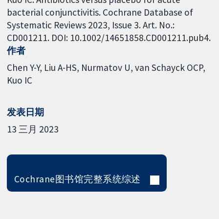
bacterial conjunctivitis. Cochrane Database of
Systematic Reviews 2023, Issue 3. Art. No.:
CD001211. DOI: 10.1002/14651858.CD001211.pub4.
作者
Chen Y-Y
Liu A-HS
Nurmatov U
van Schayck OCP
Kuo IC
发表日期
13 三月 2023
Cochrane图书馆完整系统综述