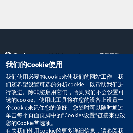
11-13 Cavendish
联系我们
Square
最新消息
我们的Cookie使用
可信任的证据
London
新闻办公室
知情决定
W1G 0AN
关于我们
我们使用必要的cookie来使我们的网站工作。我
更完善的医疗健
United Kingdom
工作机会
们还希望设置可选的分析cookie，以帮助我们进
康
Cochrane
行改进。除非您启用它们，否则我们不会设置可
Library
选的cookie。使用此工具将在您的设备上设置一
个cookie来记住您的偏好。您随时可以随时通过
单击每个页面页脚中的“Cookies设置”链接来更改
The Cochrane Collaboration is a charity (no. 1045921) and a
您的Cookie首选项。
company limited by guarantee (no. 03044323) registered in
有关我们使用cookie的更多详细信息，请参阅我
England & Wales. VAT registration number GB 718 2127 49.