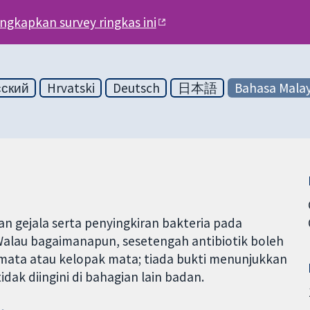
engkapkan survey ringkas ini
сский
Hrvatski
Deutsch
日本語
Bahasa Malay
an gejala serta penyingkiran bakteria pada
 Walau bagaimanapun, sesetengah antibiotik boleh
mata atau kelopak mata; tiada bukti menunjukkan
ak diingini di bahagian lain badan.