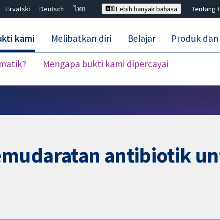
Hrvatski
Deutsch
ไทย
Lebih banyak bahasa
Tentang 
kti kami
Melibatkan diri
Belajar
Produk dan
ematik?
Mengapa bukti kami dipercayai
Tutup carian ✖
mudaratan antibiotik unt