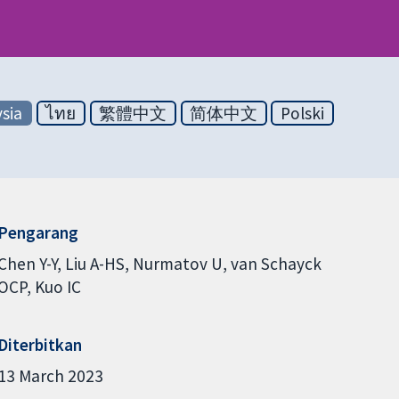
sia
ไทย
繁體中文
简体中文
Polski
Pengarang
Chen Y-Y
Liu A-HS
Nurmatov U
van Schayck
OCP
Kuo IC
Diterbitkan
13 March 2023