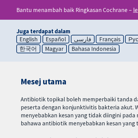
Bantu menambah baik Ringkasan Cochrane –
l
Juga terdapat dalam
English
Español
فارسی
Français
Ру
한국어
Magyar
Bahasa Indonesia
Mesej utama
Antibiotik topikal boleh memperbaiki tanda d
peserta dengan konjunktivitis bakteria akut.
menyebabkan kesan yang tidak diingini pada 
bahawa antibiotik menyebabkan kesan yang tid