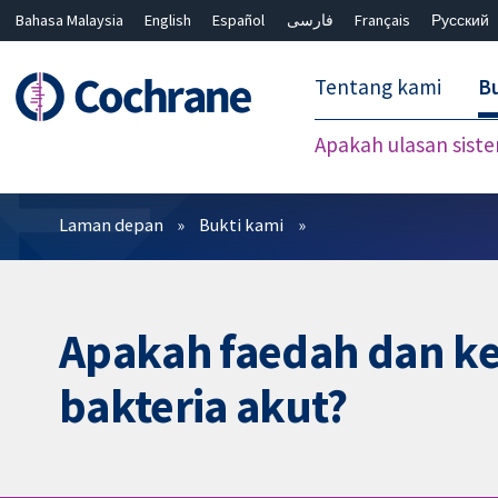
Bahasa Malaysia
English
Español
فارسی
Français
Русский
繁體中文
简体中文
Tentang kami
Bu
Apakah ulasan sist
Penapis
Laman depan
Bukti kami
Apakah faedah dan ke
bakteria akut?