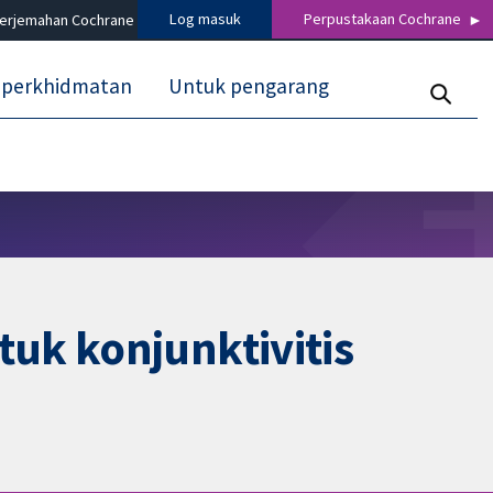
Log masuk
Perpustakaan Cochrane
terjemahan Cochrane
 perkhidmatan
Untuk pengarang
uk konjunktivitis