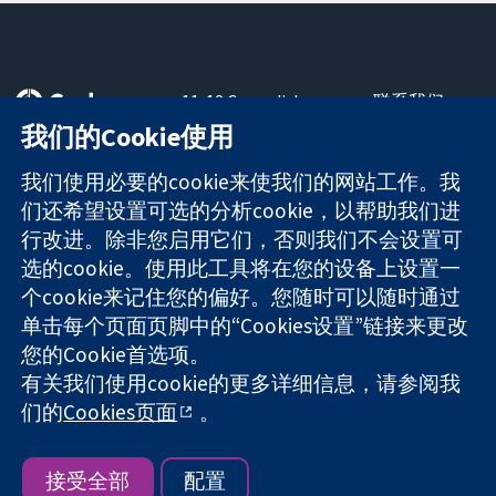
11-13 Cavendish
联系我们
Square
最新消息
我们的Cookie使用
可信任的证据
London
新闻办公室
知情决定
W1G 0AN
关于我们
我们使用必要的cookie来使我们的网站工作。我
更完善的医疗健
United Kingdom
工作机会
们还希望设置可选的分析cookie，以帮助我们进
康
Cochrane
行改进。除非您启用它们，否则我们不会设置可
Library
选的cookie。使用此工具将在您的设备上设置一
个cookie来记住您的偏好。您随时可以随时通过
单击每个页面页脚中的“Cookies设置”链接来更改
The Cochrane Collaboration is a charity (no. 1045921) and a
您的Cookie首选项。
company limited by guarantee (no. 03044323) registered in
England & Wales. VAT registration number GB 718 2127 49.
有关我们使用cookie的更多详细信息，请参阅我
们的
Cookies页面
。
版权所有：© 2026 Cochrane协作网
网站条款与条件
|
免责声明
|
隐私权
|
Cookie政策
|
Cookie设定
接受全部
配置