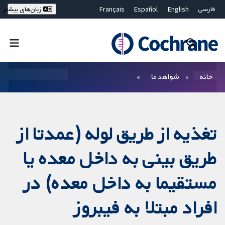
فارسی
English
Español
Français
زبان‌های بیشتر
Deutsch
Hrvatski
Русский
简体中文
繁體中文
ไทย
Bahasa Malaysia
بستن جستجو ✖
فیلترها
خانه
شواهد ما
تغذیه از طریق لوله (عمدتا از
طریق بینی به داخل معده یا
مستقیما به داخل معده) در
افراد مبتلا به فیبروز