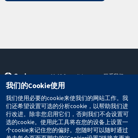
11-13 Cavendish
联系我们
Square
最新消息
我们的Cookie使用
可信任的证据
London
新闻办公室
知情决定
W1G 0AN
关于我们
我们使用必要的cookie来使我们的网站工作。我
更完善的医疗健
United Kingdom
工作机会
们还希望设置可选的分析cookie，以帮助我们进
康
Cochrane
行改进。除非您启用它们，否则我们不会设置可
Library
选的cookie。使用此工具将在您的设备上设置一
个cookie来记住您的偏好。您随时可以随时通过
单击每个页面页脚中的“Cookies设置”链接来更改