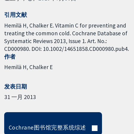
引用文献
Hemilä H, Chalker E. Vitamin C for preventing and
treating the common cold. Cochrane Database of
Systematic Reviews 2013, Issue 1. Art. No.:
CD000980. DOI: 10.1002/14651858.CD000980.pub4.
作者
Hemilä H
Chalker E
发表日期
31 一月 2013
Cochrane图书馆完整系统综述