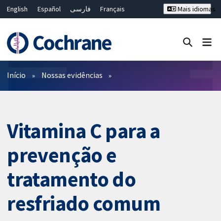
English
Español
فارسی
Français
Mais idiomas
Русский
Hrvatski
Deutsch
Bahasa Malaysia
ไทย
繁體中文
简体中文
Close search ✖
Filtros
Início
Nossas evidências
Vitamina C para a
prevenção e
tratamento do
resfriado comum