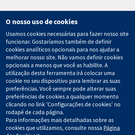
O nosso uso de cookies
Usamos cookies necessárias para fazer nosso site
funcionar. Gostaríamos também de definir
11-13 Cavendish
Contato
cookies analíticos opcionais para nos ajudar a
Square
Notícias
melhorar nosso site. Não vamos definir cookies
Evidências
Londres
Assessoria de
confiáveis.
opcionais a menos que você as habilite. A
W1G 0AN
imprensa
Decisões
Reino Unido
Sobre nós
utilização desta ferramenta irá colocar uma
informadas.
Emprego
cookie no seu dispositivo para lembrar as suas
Melhor saúde.
Cochrane
preferências. Você sempre pode alterar suas
Library
preferências de cookies a qualquer momento
clicando no link 'Configurações de cookies' no
rodapé de cada página.
A Cochrane Collaboration é uma organização sem fins lucrativos
Para informações mais detalhadas sobre as
(caridade nº 1045921) e uma empresa limitada por garantia (nº
03044323) registrada na Inglaterra e no País de Gales.
cookies que utilizamos, consulte nossa
Página