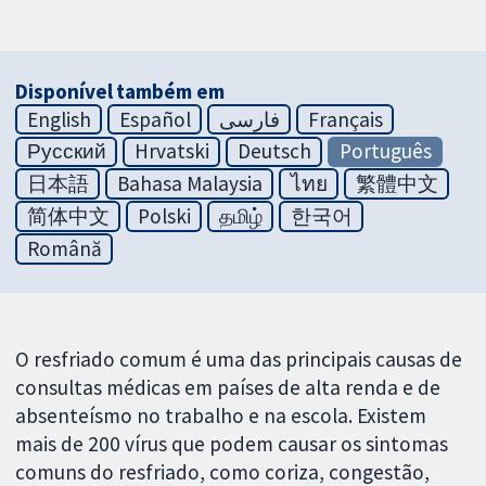
Disponível também em
English
Español
فارسی
Français
Русский
Hrvatski
Deutsch
Português
日本語
Bahasa Malaysia
ไทย
繁體中文
简体中文
Polski
தமிழ்
한국어
Română
O resfriado comum é uma das principais causas de
consultas médicas em países de alta renda e de
absenteísmo no trabalho e na escola. Existem
mais de 200 vírus que podem causar os sintomas
comuns do resfriado, como coriza, congestão,