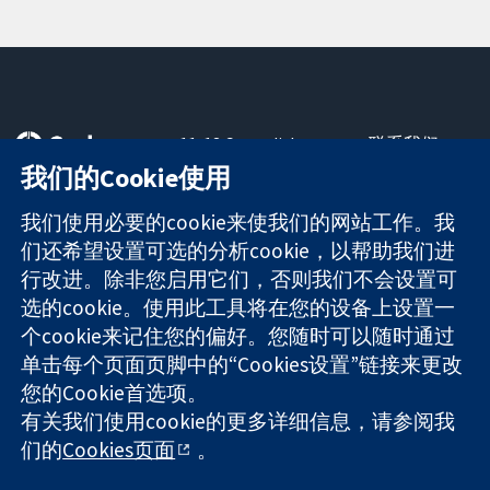
11-13 Cavendish
联系我们
Square
最新消息
我们的Cookie使用
可信任的证据
London
新闻办公室
知情决定
W1G 0AN
关于我们
我们使用必要的cookie来使我们的网站工作。我
更完善的医疗健
United Kingdom
工作机会
们还希望设置可选的分析cookie，以帮助我们进
康
Cochrane
行改进。除非您启用它们，否则我们不会设置可
Library
选的cookie。使用此工具将在您的设备上设置一
个cookie来记住您的偏好。您随时可以随时通过
单击每个页面页脚中的“Cookies设置”链接来更改
The Cochrane Collaboration is a charity (no. 1045921) and a
您的Cookie首选项。
company limited by guarantee (no. 03044323) registered in
England & Wales. VAT registration number GB 718 2127 49.
有关我们使用cookie的更多详细信息，请参阅我
们的
Cookies页面
。
版权所有：© 2026 Cochrane协作网
网站条款与条件
|
免责声明
|
隐私权
|
Cookie政策
|
Cookie设定