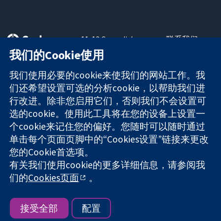
11-13 Cavendish
联系我们
Square
最新消息
我们的Cookie使用
可信任的证据
London
新闻办公室
知情决定
W1G 0AN
关于我们
我们使用必要的cookie来使我们的网站工作。我
更完善的医疗健
United Kingdom
工作机会
们还希望设置可选的分析cookie，以帮助我们进
康
Cochrane
行改进。除非您启用它们，否则我们不会设置可
Library
选的cookie。使用此工具将在您的设备上设置一
个cookie来记住您的偏好。您随时可以随时通过
单击每个页面页脚中的“Cookies设置”链接来更改
The Cochrane Collaboration is a charity (no. 1045921) and a
您的Cookie首选项。
company limited by guarantee (no. 03044323) registered in
England & Wales. VAT registration number GB 718 2127 49.
有关我们使用cookie的更多详细信息，请参阅我
们的
Cookies页面
。
版权所有：© 2026 Cochrane协作网
网站条款与条件
|
免责声明
|
隐私权
|
Cookie政策
|
Cookie设定
接受全部
配置