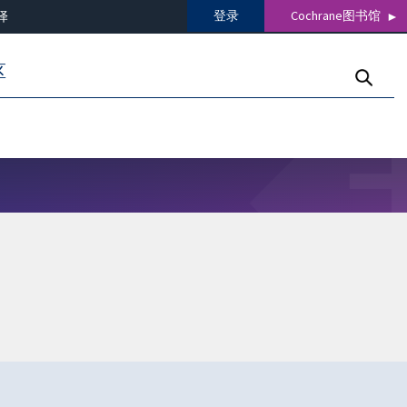
登录
Cochrane图书馆
译
区