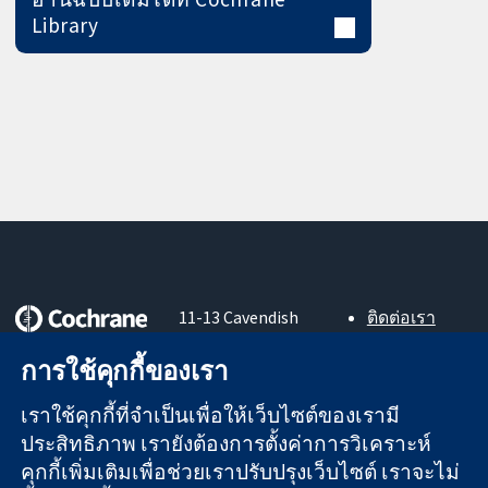
Library
11-13 Cavendish
ติดต่อเรา
Square
ข่าวสาร
หลักฐานที่เชื่อถือ
การใช้คุกกี้ของเรา
London
สำหรับ
ได้
W1G 0AN
สื่อมวลชน
สู่การตัดสินใจ
เราใช้คุกกี้ที่จำเป็นเพื่อให้เว็บไซต์ของเรามี
United Kingdom
About us
อย่างมีข้อมูล
ตำแหน่งงาน
ประสิทธิภาพ เรายังต้องการตั้งค่าการวิเคราะห์
เพื่อสุขภาพที่ดีขึ้น
Cochrane
คุกกี้เพิ่มเติมเพื่อช่วยเราปรับปรุงเว็บไซต์ เราจะไม่
Library