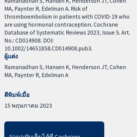
Ramanadhan S, Hansen K, Henderson JT, Cohen
MA, Paynter R, Edelman A. Risk of
thromboembolism in patients with COVID-19 who
are using hormonal contraception. Cochrane
Database of Systematic Reviews 2023, Issue 5. Art.
No.: CD014908. DOI:
10.1002/14651858.CD014908.pub3.
ผู้แต่ง
Ramanadhan S
Hansen K
Henderson JT
Cohen
MA
Paynter R
Edelman A
ตีพิมพ์เมื่อ
15 พฤษภาคม 2023
อ่านฉบับเต็มได้ที่ Cochrane