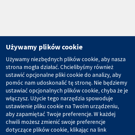
Używamy plików cookie
Używamy niezbędnych plików cookie, aby nasza
strona mogła działać. Chcielibyśmy również
11-13 Cavendish
Kontakt
ustawić opcjonalne pliki cookie do analizy, aby
Square
Nowości
pomóc nam udoskonalić tę stronę. Nie będziemy
Wiarygodne dane
Londyn
Biuro
ustawiać opcjonalnych plików cookie, chyba że je
naukowe.
W1G 0AN
prasowe
Świadome
włączysz. Użycie tego narzędzia spowoduje
Wielka Brytania
O nas
decyzje.
Praca
ustawienie pliku cookie na Twoim urządzeniu,
Lepsze zdrowie.
Cochrane
aby zapamiętać Twoje preferencje. W każdej
Library
chwili możesz zmienić swoje preferencje
dotyczące plików cookie, klikając na link