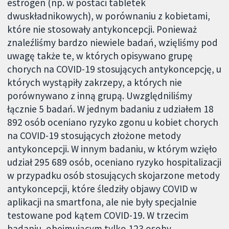
estrogen (np. w postaci tabletek
dwuskładnikowych), w porównaniu z kobietami,
które nie stosowały antykoncepcji. Ponieważ
znaleźliśmy bardzo niewiele badań, wzięliśmy pod
uwagę także te, w których opisywano grupę
chorych na COVID-19 stosujących antykoncepcję, u
których wystąpiły zakrzepy, a których nie
porównywano z inną grupą. Uwzględniliśmy
łącznie 5 badań. W jednym badaniu z udziałem 18
892 osób oceniano ryzyko zgonu u kobiet chorych
na COVID-19 stosujących złożone metody
antykoncepcji. W innym badaniu, w którym wzięło
udział 295 689 osób, oceniano ryzyko hospitalizacji
w przypadku osób stosujących skojarzone metody
antykoncepcji, które śledziły objawy COVID w
aplikacji na smartfona, ale nie były specjalnie
testowane pod kątem COVID-19. W trzecim
badaniu, obejmującym tylko 123 osoby,