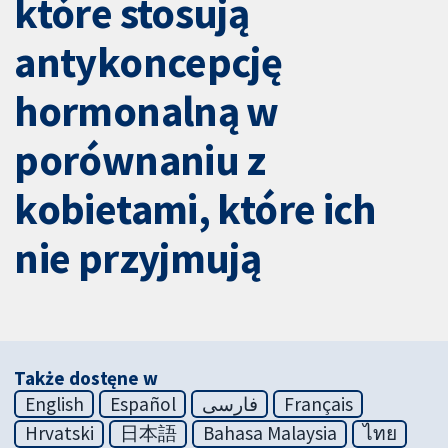
które stosują
antykoncepcję
hormonalną w
porównaniu z
kobietami, które ich
nie przyjmują
Także dostęne w
English
Español
فارسی
Français
Hrvatski
日本語
Bahasa Malaysia
ไทย