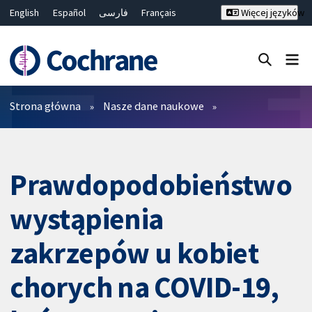
English
Español
فارسی
Français
Więcej języków
Русский
Hrvatski
Deutsch
Bahasa Malaysia
ไทย
繁體中文
简体中文
Close search ✖
Filtry
Strona główna
Nasze dane naukowe
Prawdopodobieństwo
wystąpienia
zakrzepów u kobiet
chorych na COVID-19,