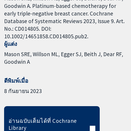
Goodwin A. Platinum-based chemotherapy for
early triple-negative breast cancer. Cochrane
Database of Systematic Reviews 2023, Issue 9. Art.
No.: CD014805. DOI:
10.1002/14651858.CD014805.pub2.
ผู้แต่ง
Mason SRE
Willson ML
Egger SJ
Beith J
Dear RF
Goodwin A
ตีพิมพ์เมื่อ
8 กันยายน 2023
อ่านฉบับเต็มได้ที่ Cochrane
Library