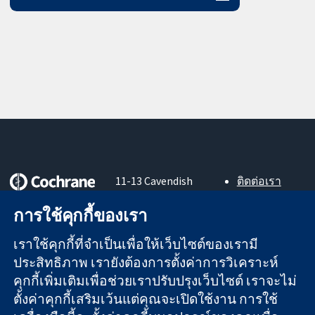
11-13 Cavendish
ติดต่อเรา
Square
ข่าวสาร
หลักฐานที่เชื่อถือ
การใช้คุกกี้ของเรา
London
สำหรับ
ได้
W1G 0AN
สื่อมวลชน
สู่การตัดสินใจ
เราใช้คุกกี้ที่จำเป็นเพื่อให้เว็บไซต์ของเรามี
United Kingdom
About us
อย่างมีข้อมูล
ตำแหน่งงาน
ประสิทธิภาพ เรายังต้องการตั้งค่าการวิเคราะห์
เพื่อสุขภาพที่ดีขึ้น
Cochrane
คุกกี้เพิ่มเติมเพื่อช่วยเราปรับปรุงเว็บไซต์ เราจะไม่
Library
ตั้งค่าคุกกี้เสริมเว้นแต่คุณจะเปิดใช้งาน การใช้