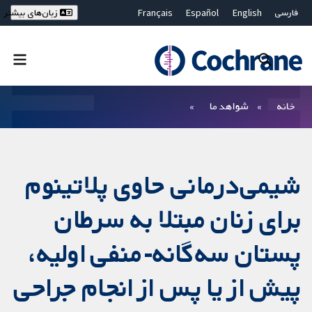
فارسی
English
Español
Français
زبان‌های بیشتر
Deutsch
Hrvatski
Русский
简体中文
繁體中文
ไทย
Bahasa Malaysia
بستن جستجو ✖
فیلترها
خانه
شواهد ما
شیمی‌درمانی حاوی پلاتینوم
برای زنان مبتلا به سرطان
پستان سه‌گانه-منفی اولیه،
پیش از یا پس از انجام جراحی