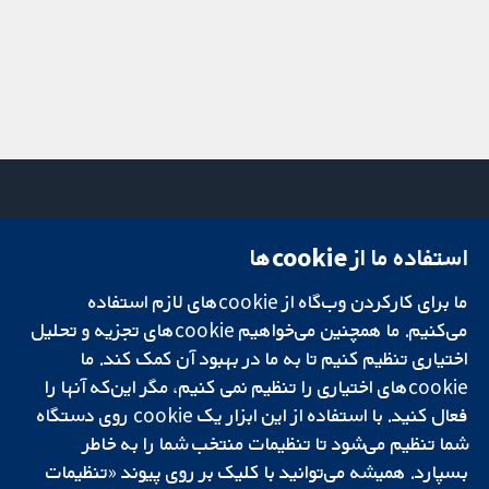
استفاده ما از cookie‌ها
میدان کاوندیش
تماس با ما
۱۳-۱۱
اخبار
ما برای کارکردن وب‌گاه از cookie‌های لازم استفاده
تحقیقات قابل
لندن
دفتر رسانه‌ای
اعتماد.
می‌کنیم. ما همچنین می‌خواهیم cookie‌های تجزیه و تحلیل
W1G 0AN
درباره ما
تصمیم‌گیری آگاهانه.
بریتانیا
فرصت‌های
اختیاری تنظیم کنیم تا به ما در بهبود آن کمک کند. ما
سلامت بهتر.
شغلی
cookie‌های اختیاری را تنظیم نمی کنیم، مگر این‌که آنها را
Cochrane
فعال کنید. با استفاده از این ابزار یک cookie‌ روی دستگاه
Library
شما تنظیم می‌شود تا تنظیمات منتخب شما را به خاطر
بسپارد. همیشه می‌توانید با کلیک بر روی پیوند «تنظیمات