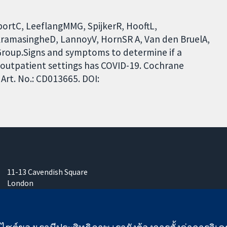
portC, LeeflangMMG, SpijkerR, HooftL,
ramasingheD, LannoyV, HornSR A, Van den BruelA,
Group.Signs and symptoms to determine if a
l outpatient settings has COVID-19. Cochrane
Art. No.: CD013665. DOI:
11-13 Cavendish Square
London
W1G 0AN
United Kingdom