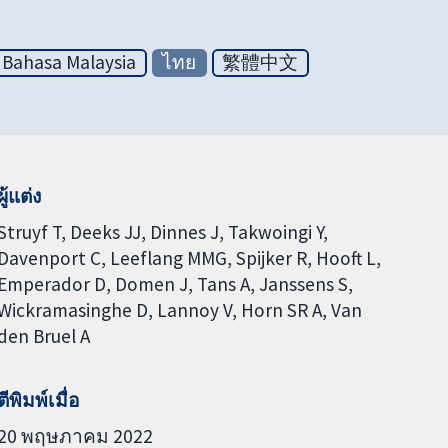
Bahasa Malaysia
ไทย
繁體中文
ผู้แต่ง
Struyf T
Deeks JJ
Dinnes J
Takwoingi Y
Davenport C
Leeflang MMG
Spijker R
Hooft L
Emperador D
Domen J
Tans A
Janssens S
Wickramasinghe D
Lannoy V
Horn SR A
Van
den Bruel A
ตีพิมพ์เมื่อ
20 พฤษภาคม 2022