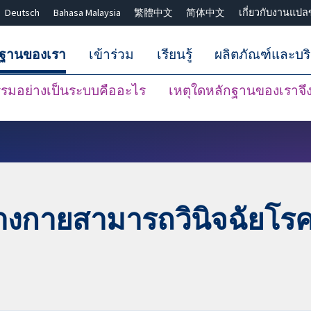
Deutsch
Bahasa Malaysia
繁體中文
简体中文
เกี่ยวกับงานแปล
กฐานของเรา
เข้าร่วม
เรียนรู้
ผลิตภัณฑ์และบร
มอย่างเป็นระบบคืออะไร
เหตุใดหลักฐานของเราจึงน
ปิดการค้นหา ✖
กายสามารถวินิจฉัยโรค C