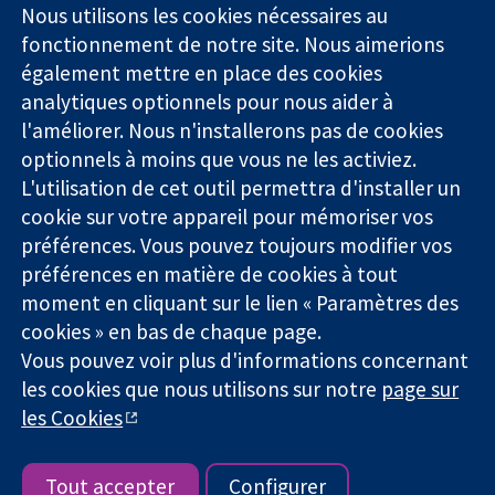
Square
nous
Nous utilisons les cookies nécessaires au
Des données
Londres
Actualités
fonctionnement de notre site. Nous aimerions
probantes.
W1G0AN
Service de
également mettre en place des cookies
Des décisions
Royaume-Uni
presse
analytiques optionnels pour nous aider à
éclairées.
Qui sommes-
l'améliorer. Nous n'installerons pas de cookies
Une meilleure
nous
santé.
Offres
optionnels à moins que vous ne les activiez.
d'emploi
L'utilisation de cet outil permettra d'installer un
Cochrane
cookie sur votre appareil pour mémoriser vos
Library
préférences. Vous pouvez toujours modifier vos
préférences en matière de cookies à tout
moment en cliquant sur le lien « Paramètres des
La Collaboration Cochrane est une association caritative (n°
cookies » en bas de chaque page.
1045921) et une société à responsabilité limitée par garantie (n°
Vous pouvez voir plus d'informations concernant
03044323) enregistrée en Angleterre et au Pays de Galles. Numéro
de TVA : GB 718 2127 49.
les cookies que nous utilisons sur notre
page sur
les Cookies
Copyright © 2026 The Cochrane Collaboration
Conditions Générales
|
Mentions légales
|
Politique de
confidentialité
|
Politique d'usage des cookies
|
Paramètres des
Tout accepter
Configurer