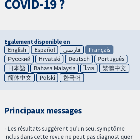
COVID-19 ?
Egalement disponible en
English
Español
فارسی
Français
Русский
Hrvatski
Deutsch
Português
日本語
Bahasa Malaysia
ไทย
繁體中文
简体中文
Polski
한국어
Principaux messages
- Les résultats suggèrent qu'un seul symptôme
inclus dans cette revue ne peut pas diagnostiquer