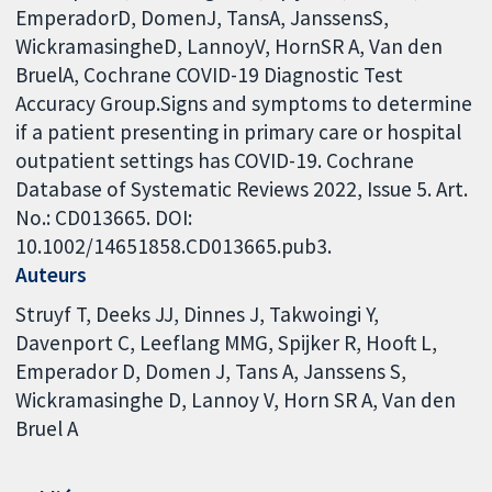
EmperadorD, DomenJ, TansA, JanssensS,
WickramasingheD, LannoyV, HornSR A, Van den
BruelA, Cochrane COVID-19 Diagnostic Test
Accuracy Group.Signs and symptoms to determine
if a patient presenting in primary care or hospital
outpatient settings has COVID-19. Cochrane
Database of Systematic Reviews 2022, Issue 5. Art.
No.: CD013665. DOI:
10.1002/14651858.CD013665.pub3.
Auteurs
Struyf T
Deeks JJ
Dinnes J
Takwoingi Y
Davenport C
Leeflang MMG
Spijker R
Hooft L
Emperador D
Domen J
Tans A
Janssens S
Wickramasinghe D
Lannoy V
Horn SR A
Van den
Bruel A