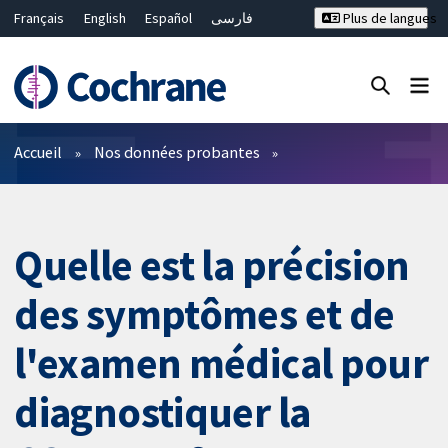
Français
English
Español
فارسی
Plus de langues
Русский
Hrvatski
Deutsch
Bahasa Malaysia
ไทย
繁體中文
简体中文
Fermer la recherche ✖
Filtres
Accueil
Nos données probantes
Quelle est la précision
des symptômes et de
l'examen médical pour
diagnostiquer la