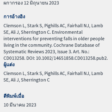
ผกากรอง 12 มิถุนายน 2023
การอ้างอิง
Clemson L, Stark S, Pighills AC, Fairhall NJ, Lamb
SE, Ali J, Sherrington C. Environmental
interventions for preventing falls in older people
living in the community. Cochrane Database of
Systematic Reviews 2023, Issue 3. Art. No.:
CD013258. DOI: 10.1002/14651858.CD013258.pub2.
ผู้แต่ง
Clemson L
Stark S
Pighills AC
Fairhall NJ
Lamb
SE
Ali J
Sherrington C
ตีพิมพ์เมื่อ
10 มีนาคม 2023