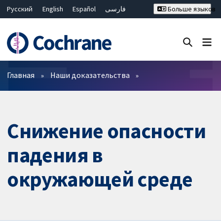
Русский
English
Español
فارسی
Больше языков
Français
Hrvatski
Deutsch
Bahasa Malaysia
ไทย
繁體中文
简体中文
Закрыть поиск ✖
Фильтры
Главная
Наши доказательства
Снижение опасности
падения в
окружающей среде