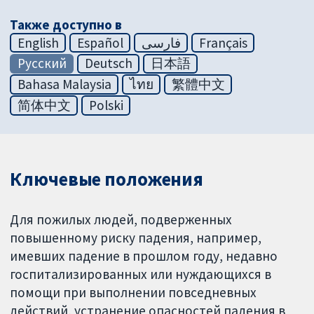
Также доступно в
English
Español
فارسی
Français
Русский
Deutsch
日本語
Bahasa Malaysia
ไทย
繁體中文
简体中文
Polski
Ключевые положения
Для пожилых людей, подверженных
повышенному риску падения, например,
имевших падение в прошлом году, недавно
госпитализированных или нуждающихся в
помощи при выполнении повседневных
действий, устранение опасностей падения в