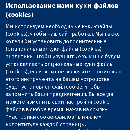
Использование нами куки-файлов
(cookies)
Мы используем необходимые куки-файлы
(cookies), чтобы наш сайт работал. Мы также
хотели бы установить дополнительные
(опциональные) куки-файлы (cookies)
аналитики, чтобы улучшить его. Мы не будем
11-13 Cavendish
Связаться с
устанавливать опциональные куки-файлы
Square
нами
(cookies), если вы их не включите. С помощью
Надёжные
London
Новости
этого инструмента на Вашем устройстве
доказательства
W1G 0AN
Пресс-
Информированные
будет установлен файл cookie, чтобы
United Kingdom
служба
решения
О нас
запомнить Ваши предпочтения. Вы всегда
Во благо
Работа
можете изменить свои настройки cookie-
здоровья
Cochrane
файлов в любое время, нажав на ссылку
Library
"Настройки cookie-файлов" в нижнем
колонтитуле каждой страницы.