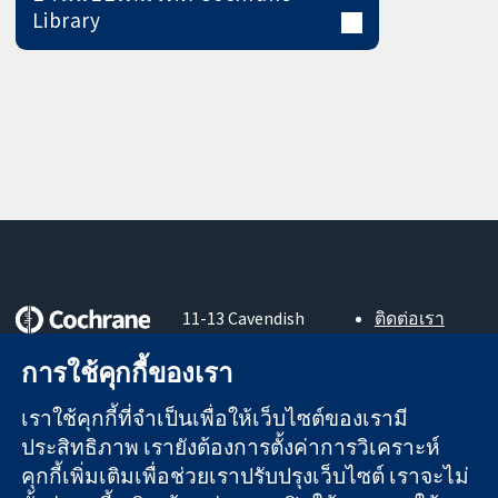
Library
11-13 Cavendish
ติดต่อเรา
Square
ข่าวสาร
หลักฐานที่เชื่อถือ
การใช้คุกกี้ของเรา
London
สำหรับ
ได้
W1G 0AN
สื่อมวลชน
สู่การตัดสินใจ
เราใช้คุกกี้ที่จำเป็นเพื่อให้เว็บไซต์ของเรามี
United Kingdom
About us
อย่างมีข้อมูล
ตำแหน่งงาน
ประสิทธิภาพ เรายังต้องการตั้งค่าการวิเคราะห์
เพื่อสุขภาพที่ดีขึ้น
Cochrane
คุกกี้เพิ่มเติมเพื่อช่วยเราปรับปรุงเว็บไซต์ เราจะไม่
Library