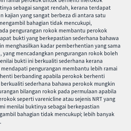
h ramai perokok untuk berhenti merokok
tinya sebagai sangat rendah, kerana terdapat
 kajian yang sangat berbeza di antara satu
 mengambil bahagian tidak mencukupi,
mada pengurangan rokok membantu perokok
apat bukti yang berkepastian sederhana bahawa
n menghasilkan kadar pemberhentian yang sama
ta, yang mencadangkan pengurangan rokok boleh
lai bukti ini berkualiti sederhana kerana
n mendapati pengurangan membantu lebih ramai
rhenti berbanding apabila perokok berhenti
g berkualiti sederhana bahawa perokok mungkin
urangan bilangan rokok pada permulaan apabila
kok seperti varenicline atau sejenis NRT yang
i menilai buktinya sebagai berkepastian
gambil bahagian tidak mencukupi; lebih banyak
.