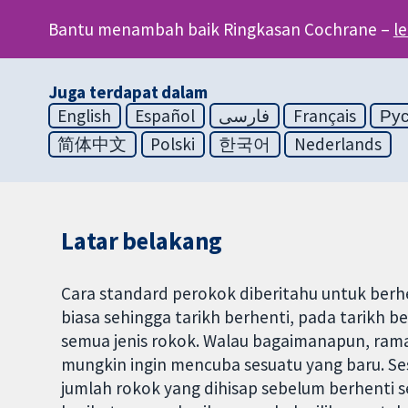
Bantu menambah baik Ringkasan Cochrane –
l
Juga terdapat dalam
English
Español
فارسی
Français
Ру
简体中文
Polski
한국어
Nederlands
Latar belakang
Cara standard perokok diberitahu untuk ber
biasa sehingga tarikh berhenti, pada tarikh
semua jenis rokok. Walau bagaimanapun, rama
mungkin ingin mencuba sesuatu yang baru. 
jumlah rokok yang dihisap sebelum berhenti