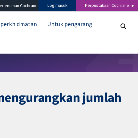
Log masuk
Perpustakaan Cochrane
terjemahan Cochrane
 perkhidmatan
Untuk pengarang
 mengurangkan jumlah