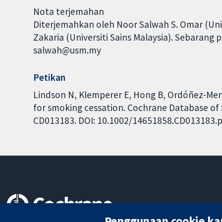
Nota terjemahan
Diterjemahkan oleh Noor Salwah S. Omar (Unive
Zakaria (Universiti Sains Malaysia). Sebarang 
salwah@usm.my
Petikan
Lindson N, Klemperer E, Hong B, Ordóñez-Men
for smoking cessation. Cochrane Database of S
CD013183. DOI: 10.1002/14651858.CD013183.p
Penggunaan cookie ka