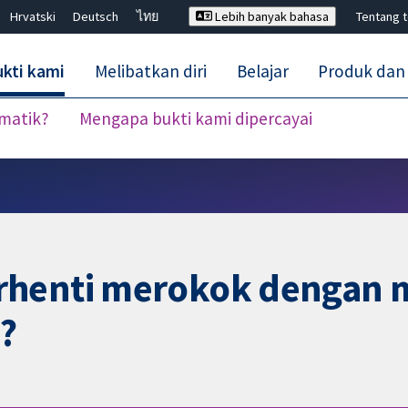
Hrvatski
Deutsch
ไทย
Lebih banyak bahasa
Tentang 
kti kami
Melibatkan diri
Belajar
Produk dan
ematik?
Mengapa bukti kami dipercayai
Tutup carian ✖
rhenti merokok dengan
u?