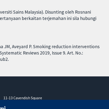
rsiti Sains Malaysia). Disunting oleh Rosnani
pertanyaan berkaitan terjemahan ini sila hubungi
a JM, Aveyard P. Smoking reduction interventions
ystematic Reviews 2019, Issue 9. Art. No.:
ub2.
11-13 Cavendish Square
London
mi
W1G 0AN