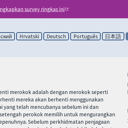
engkapkan survey ringkas ini
сский
Hrvatski
Deutsch
Português
日本語
henti merokok adalah dengan merokok seperti
 berhenti mereka akan berhenti menggunakan
i yang telah mencubanya sebelum ini dan
Sesetengah perokok memilih untuk mengurangkan
 sepenuhnya. Sebelum perkhidmatan penjagaan