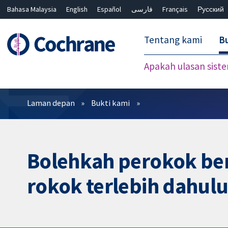
Bahasa Malaysia
English
Español
فارسی
Français
Русский
繁體中文
简体中文
Tentang kami
Bu
Apakah ulasan sist
Penapis
Laman depan
Bukti kami
Bolehkah perokok be
rokok terlebih dahul