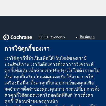
11-13 Cavendish
ติดต่อเรา
Square
ข่าวสาร
หลักฐานที่เชื่อถือ
การใช้คุกกี้ของเรา
London
สำหรับ
ได้
W1G 0AN
สื่อมวลชน
สู่การตัดสินใจ
เราใช้คุกกี้ที่จำเป็นเพื่อให้เว็บไซต์ของเรามี
United Kingdom
About us
อย่างมีข้อมูล
ตำแหน่งงาน
ประสิทธิภาพ เรายังต้องการตั้งค่าการวิเคราะห์
เพื่อสุขภาพที่ดีขึ้น
Cochrane
คุกกี้เพิ่มเติมเพื่อช่วยเราปรับปรุงเว็บไซต์ เราจะไม่
Library
ตั้งค่าคุกกี้เสริมเว้นแต่คุณจะเปิดใช้งาน การใช้
เครื่องมือนี้จะตั้งค่าคุกกี้บนอุปกรณ์ของคุณเพื่อ
จดจำการตั้งค่าของคุณ คุณสามารถเปลี่ยนการตั้ง
The Cochrane Collaboration เป็นองค์กรการกุศล (เลขที่ 1045921)
ค่าคุกกี้ได้ตลอดเวลาโดยคลิกที่ลิงก์ 'การตั้งค่า
และบริษัทจำกัดโดยการค้ำประกัน (เลขที่ 03044323) ที่จดทะเบียน
คุกกี้' ที่ส่วนท้ายของทุกหน้า
ในอังกฤษและเวลส์ หมายเลขจดทะเบียนภาษีมูลค่าเพิ่ม GB 718