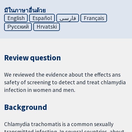
มีในภาษาอื่นด้วย
English
Español
فارسی
Français
Русский
Hrvatski
Review question
We reviewed the evidence about the effects ans
safety of screening to detect and treat chlamydia
infection in women and men.
Background
Chlamydia trachomatis is a common sexually
transmitted infection. In several countries, about