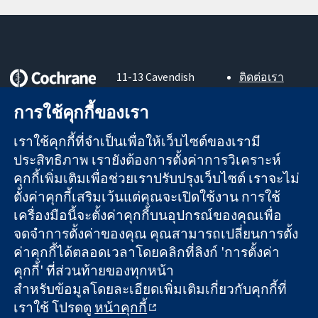
11-13 Cavendish
ติดต่อเรา
Square
ข่าวสาร
หลักฐานที่เชื่อถือ
London
สำหรับ
การใช้คุกกี้ของเรา
ได้
W1G 0AN
สื่อมวลชน
สู่การตัดสินใจ
United Kingdom
About us
เราใช้คุกกี้ที่จำเป็นเพื่อให้เว็บไซต์ของเรามี
อย่างมีข้อมูล
ตำแหน่งงาน
ประสิทธิภาพ เรายังต้องการตั้งค่าการวิเคราะห์
เพื่อสุขภาพที่ดีขึ้น
Cochrane
คุกกี้เพิ่มเติมเพื่อช่วยเราปรับปรุงเว็บไซต์ เราจะไม่
Library
ตั้งค่าคุกกี้เสริมเว้นแต่คุณจะเปิดใช้งาน การใช้
เครื่องมือนี้จะตั้งค่าคุกกี้บนอุปกรณ์ของคุณเพื่อ
จดจำการตั้งค่าของคุณ คุณสามารถเปลี่ยนการตั้ง
The Cochrane Collaboration เป็นองค์กรการกุศล (เลขที่ 1045921)
ค่าคุกกี้ได้ตลอดเวลาโดยคลิกที่ลิงก์ 'การตั้งค่า
และบริษัทจำกัดโดยการค้ำประกัน (เลขที่ 03044323) ที่จดทะเบียน
คุกกี้' ที่ส่วนท้ายของทุกหน้า
ในอังกฤษและเวลส์ หมายเลขจดทะเบียนภาษีมูลค่าเพิ่ม GB 718
2127 49
สำหรับข้อมูลโดยละเอียดเพิ่มเติมเกี่ยวกับคุกกี้ที่
เราใช้ โปรดดู
หน้าคุกกี้
สงวนลิขสิทธิ์ © 2026 The Cochrane Collaboration