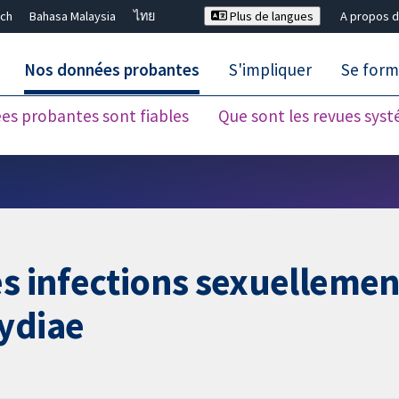
ch
Bahasa Malaysia
ไทย
Plus de langues
A propos d
Nos données probantes
S'impliquer
Se form
es probantes sont fiables
Que sont les revues sys
Fermer la recherche ✖
es infections sexuellemen
mydiae