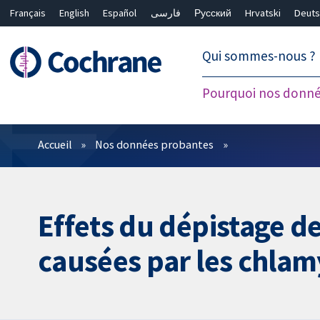
Français
English
Español
فارسی
Русский
Hrvatski
Deuts
繁體中文
简体中文
Qui sommes-nous ?
Pourquoi nos donné
Filtres
Accueil
Nos données probantes
Effets du dépistage d
causées par les chla