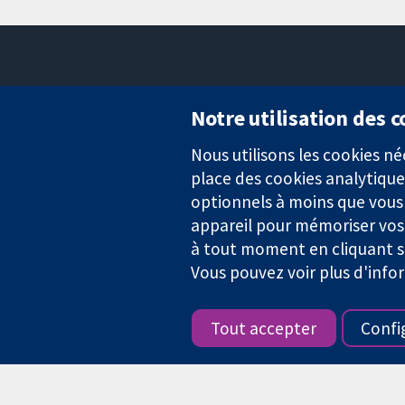
Notre utilisation des 
Nous utilisons les cookies 
Des données probantes.
place des cookies analytique
Des décisions éclairées.
Une meilleure santé.
optionnels à moins que vous n
appareil pour mémoriser vos
à tout moment en cliquant su
Vous pouvez voir plus d'info
La Collaboration Cochrane est une association caritative (n° 1045
TVA : GB 718 2127 49.
Tout accepter
Confi
Copyright © 2026 The Cochrane Collaboration