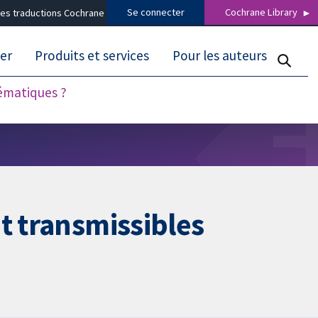
Se connecter
Cochrane Library
es traductions Cochrane
er
Produits et services
Pour les auteurs
tématiques ?
t transmissibles