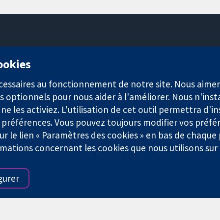
11-13 Cavendish Square
cookies
Londres
W1G0AN
nécessaires au fonctionnement de notre site. Nous aim
Royaume-Uni
s optionnels pour nous aider à l'améliorer. Nous n'inst
e les activiez. L'utilisation de cet outil permettra d'in
 préférences. Vous pouvez toujours modifier vos préfé
r le lien « Paramètres des cookies » en bas de chaque
rmations concernant les cookies que nous utilisons su
921) et une société à responsabilité limitée par garantie (n° 0304
gurer
Conditions Générales
|
Mentions légales
|
Politique de confid