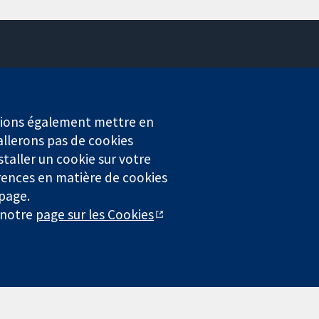
Contactez-nous
Actualités
Service de presse
erions également mettre en
Qui sommes-nous
allerons pas de cookies
Offres d'emploi
staller un cookie sur votre
Cochrane Library
rences en matière de cookies
 page.
r notre
page sur les Cookies
4323) enregistrée en Angleterre et au Pays de Galles. Numéro de
entialité
|
Politique d'usage des cookies
|
Paramètres des cookies