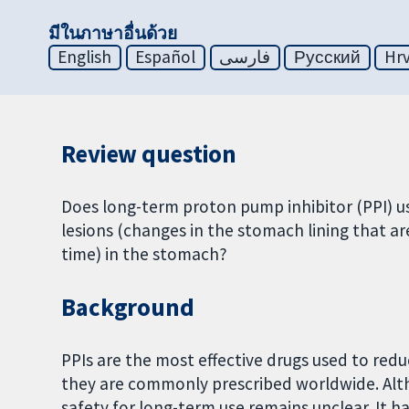
มีในภาษาอื่นด้วย
English
Español
فارسی
Русский
Hrv
Review question
Does long-term proton pump inhibitor (PPI) us
lesions (changes in the stomach lining that 
time) in the stomach?
Background
PPIs are the most effective drugs used to redu
they are commonly prescribed worldwide. Alth
safety for long-term use remains unclear. It 