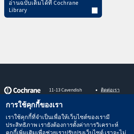
อ่านฉบับเต็มได้ที่ Cochrane
Library
11-13 Cavendish
ติดต่อเรา
Square
ข่าวสาร
หลักฐานที่เชื่อถือ
London
สำหรับ
การใช้คุกกี้ของเรา
ได้
W1G 0AN
สื่อมวลชน
สู่การตัดสินใจ
United Kingdom
About us
เราใช้คุกกี้ที่จำเป็นเพื่อให้เว็บไซต์ของเรามี
อย่างมีข้อมูล
ตำแหน่งงาน
ประสิทธิภาพ เรายังต้องการตั้งค่าการวิเคราะห์
เพื่อสุขภาพที่ดีขึ้น
Cochrane
คุกกี้เพิ่มเติมเพื่อช่วยเราปรับปรุงเว็บไซต์ เราจะไม่