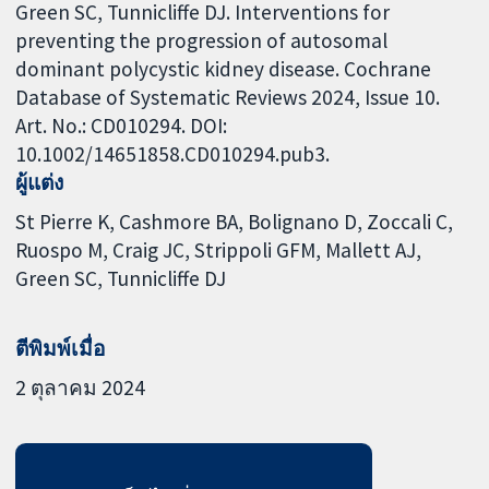
Green SC, Tunnicliffe DJ. Interventions for
preventing the progression of autosomal
dominant polycystic kidney disease. Cochrane
Database of Systematic Reviews 2024, Issue 10.
Art. No.: CD010294. DOI:
10.1002/14651858.CD010294.pub3.
ผู้แต่ง
St Pierre K
Cashmore BA
Bolignano D
Zoccali C
Ruospo M
Craig JC
Strippoli GFM
Mallett AJ
Green SC
Tunnicliffe DJ
ตีพิมพ์เมื่อ
2 ตุลาคม 2024