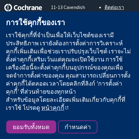
11-13 Cavendish
ติดต่อเรา
Square
ข่าวสาร
หลักฐานที่เชื่อถือ
การใช้คุกกี้ของเรา
London
สำหรับ
ได้
W1G 0AN
สื่อมวลชน
สู่การตัดสินใจ
เราใช้คุกกี้ที่จำเป็นเพื่อให้เว็บไซต์ของเรามี
United Kingdom
About us
อย่างมีข้อมูล
ตำแหน่งงาน
ประสิทธิภาพ เรายังต้องการตั้งค่าการวิเคราะห์
เพื่อสุขภาพที่ดีขึ้น
Cochrane
คุกกี้เพิ่มเติมเพื่อช่วยเราปรับปรุงเว็บไซต์ เราจะไม่
Library
ตั้งค่าคุกกี้เสริมเว้นแต่คุณจะเปิดใช้งาน การใช้
เครื่องมือนี้จะตั้งค่าคุกกี้บนอุปกรณ์ของคุณเพื่อ
จดจำการตั้งค่าของคุณ คุณสามารถเปลี่ยนการตั้ง
The Cochrane Collaboration เป็นองค์กรการกุศล (เลขที่ 1045921)
ค่าคุกกี้ได้ตลอดเวลาโดยคลิกที่ลิงก์ 'การตั้งค่า
และบริษัทจำกัดโดยการค้ำประกัน (เลขที่ 03044323) ที่จดทะเบียน
คุกกี้' ที่ส่วนท้ายของทุกหน้า
ในอังกฤษและเวลส์ หมายเลขจดทะเบียนภาษีมูลค่าเพิ่ม GB 718
2127 49
สำหรับข้อมูลโดยละเอียดเพิ่มเติมเกี่ยวกับคุกกี้ที่
เราใช้ โปรดดู
หน้าคุกกี้
สงวนลิขสิทธิ์ © 2026 The Cochrane Collaboration
ข้อกำหนดและเงื่อนไขการใช้เว็บไซต์
|
ข้อความปฏิเสธความรับ
ผิดชอบ
|
ความเป็นส่วนตัว
|
นโยบายคุกกี้
|
การตั้งค่าคุกกี้
ยอมรับทั้งหมด
กำหนดค่า