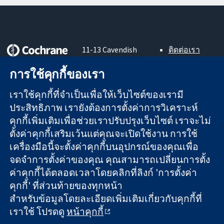
11-13 Cavendish
ติดต่อเรา
Square
ข่าวสาร
หลักฐานที่เชื่อถือ
การใช้คุกกี้ของเรา
London
สำหรับ
ได้
W1G 0AN
สื่อมวลชน
สู่การตัดสินใจ
เราใช้คุกกี้ที่จำเป็นเพื่อให้เว็บไซต์ของเรามี
United Kingdom
About us
อย่างมีข้อมูล
ตำแหน่งงาน
ประสิทธิภาพ เรายังต้องการตั้งค่าการวิเคราะห์
เพื่อสุขภาพที่ดีขึ้น
Cochrane
คุกกี้เพิ่มเติมเพื่อช่วยเราปรับปรุงเว็บไซต์ เราจะไม่
Library
ตั้งค่าคุกกี้เสริมเว้นแต่คุณจะเปิดใช้งาน การใช้
เครื่องมือนี้จะตั้งค่าคุกกี้บนอุปกรณ์ของคุณเพื่อ
จดจำการตั้งค่าของคุณ คุณสามารถเปลี่ยนการตั้ง
The Cochrane Collaboration เป็นองค์กรการกุศล (เลขที่ 1045921)
ค่าคุกกี้ได้ตลอดเวลาโดยคลิกที่ลิงก์ 'การตั้งค่า
และบริษัทจำกัดโดยการค้ำประกัน (เลขที่ 03044323) ที่จดทะเบียน
คุกกี้' ที่ส่วนท้ายของทุกหน้า
ในอังกฤษและเวลส์ หมายเลขจดทะเบียนภาษีมูลค่าเพิ่ม GB 718
สำหรับข้อมูลโดยละเอียดเพิ่มเติมเกี่ยวกับคุกกี้ที่
2127 49
เราใช้ โปรดดู
หน้าคุกกี้
สงวนลิขสิทธิ์ © 2026 The Cochrane Collaboration