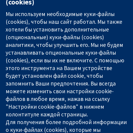
(cookies)
Мы используем необходимые куки-файлы
(cookies), чтобы наш сайт работал. Мы также
хотели бы установить дополнительные
(опциональные) куки-файлы (cookies)
аналитики, чтобы улучшить его. Мы не будем
11-13 Cavendish
Связаться с
устанавливать опциональные куки-файлы
Square
нами
(cookies), если вы их не включите. С помощью
Надёжные
London
Новости
этого инструмента на Вашем устройстве
доказательства
W1G 0AN
Пресс-
Информированные
будет установлен файл cookie, чтобы
United Kingdom
служба
решения
О нас
запомнить Ваши предпочтения. Вы всегда
Во благо
Работа
можете изменить свои настройки cookie-
здоровья
Cochrane
файлов в любое время, нажав на ссылку
Library
"Настройки cookie-файлов" в нижнем
колонтитуле каждой страницы.
Для получения более подробной информации
The Cochrane Collaboration is a charity (no. 1045921) and a
о куки-файлах (cookies), которые мы
company limited by guarantee (no. 03044323) registered in