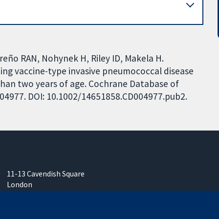
arreño RAN, Nohynek H, Riley ID, Makela H.
ing vaccine-type invasive pneumococcal disease
 than two years of age. Cochrane Database of
CD004977. DOI: 10.1002/14651858.CD004977.pub2.
11-13 Cavendish Square
London
W1G 0AN
United Kingdom