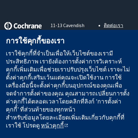
11-13 Cavendish
ติดต่อเรา
Square
ข่าวสาร
หลักฐานที่เชื่อถือ
London
สำหรับ
การใช้คุกกี้ของเรา
ได้
W1G 0AN
สื่อมวลชน
สู่การตัดสินใจ
United Kingdom
About us
เราใช้คุกกี้ที่จำเป็นเพื่อให้เว็บไซต์ของเรามี
อย่างมีข้อมูล
ตำแหน่งงาน
ประสิทธิภาพ เรายังต้องการตั้งค่าการวิเคราะห์
เพื่อสุขภาพที่ดีขึ้น
Cochrane
คุกกี้เพิ่มเติมเพื่อช่วยเราปรับปรุงเว็บไซต์ เราจะไม่
Library
ตั้งค่าคุกกี้เสริมเว้นแต่คุณจะเปิดใช้งาน การใช้
เครื่องมือนี้จะตั้งค่าคุกกี้บนอุปกรณ์ของคุณเพื่อ
จดจำการตั้งค่าของคุณ คุณสามารถเปลี่ยนการตั้ง
The Cochrane Collaboration เป็นองค์กรการกุศล (เลขที่ 1045921)
ค่าคุกกี้ได้ตลอดเวลาโดยคลิกที่ลิงก์ 'การตั้งค่า
และบริษัทจำกัดโดยการค้ำประกัน (เลขที่ 03044323) ที่จดทะเบียน
คุกกี้' ที่ส่วนท้ายของทุกหน้า
ในอังกฤษและเวลส์ หมายเลขจดทะเบียนภาษีมูลค่าเพิ่ม GB 718
2127 49
สำหรับข้อมูลโดยละเอียดเพิ่มเติมเกี่ยวกับคุกกี้ที่
เราใช้ โปรดดู
หน้าคุกกี้
สงวนลิขสิทธิ์ © 2026 The Cochrane Collaboration
ข้อกำหนดและเงื่อนไขการใช้เว็บไซต์
|
ข้อความปฏิเสธความรับ