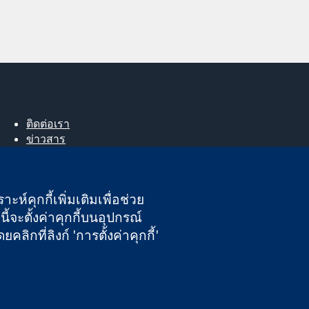
ติดต่อเรา
ข่าวสาร
สำหรับสื่อมวลชน
About us
ตำแหน่งงาน
ะห์คุกกี้เพิ่มเติมเพื่อช่วย
Cochrane Library
ี้จะตั้งค่าคุกกี้บนอุปกรณ์
กที่ลิงก์ 'การตั้งค่าคุกกี้'
นอังกฤษและเวลส์ หมายเลขจดทะเบียนภาษีมูลค่าเพิ่ม GB 718 2127 49
ความรับผิดชอบ
|
ความเป็นส่วนตัว
|
นโยบายคุกกี้
|
การตั้งค่าคุกกี้