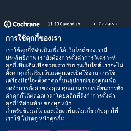
11-13 Cavendish
ติดต่อเรา
Square
ข่าวสาร
หลักฐานที่เชื่อถือ
การใช้คุกกี้ของเรา
London
สำหรับ
ได้
W1G 0AN
สื่อมวลชน
สู่การตัดสินใจ
เราใช้คุกกี้ที่จำเป็นเพื่อให้เว็บไซต์ของเรามี
United Kingdom
About us
อย่างมีข้อมูล
ตำแหน่งงาน
ประสิทธิภาพ เรายังต้องการตั้งค่าการวิเคราะห์
เพื่อสุขภาพที่ดีขึ้น
Cochrane
คุกกี้เพิ่มเติมเพื่อช่วยเราปรับปรุงเว็บไซต์ เราจะไม่
Library
ตั้งค่าคุกกี้เสริมเว้นแต่คุณจะเปิดใช้งาน การใช้
เครื่องมือนี้จะตั้งค่าคุกกี้บนอุปกรณ์ของคุณเพื่อ
จดจำการตั้งค่าของคุณ คุณสามารถเปลี่ยนการตั้ง
The Cochrane Collaboration เป็นองค์กรการกุศล (เลขที่ 1045921)
ค่าคุกกี้ได้ตลอดเวลาโดยคลิกที่ลิงก์ 'การตั้งค่า
และบริษัทจำกัดโดยการค้ำประกัน (เลขที่ 03044323) ที่จดทะเบียน
คุกกี้' ที่ส่วนท้ายของทุกหน้า
ในอังกฤษและเวลส์ หมายเลขจดทะเบียนภาษีมูลค่าเพิ่ม GB 718
สำหรับข้อมูลโดยละเอียดเพิ่มเติมเกี่ยวกับคุกกี้ที่
2127 49
เราใช้ โปรดดู
หน้าคุกกี้
สงวนลิขสิทธิ์ © 2026 The Cochrane Collaboration
ข้อกำหนดและเงื่อนไขการใช้เว็บไซต์
|
ข้อความปฏิเสธความรับ