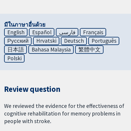
มีในภาษาอื่นด้วย
English
Español
فارسی
Français
Русский
Hrvatski
Deutsch
Português
日本語
Bahasa Malaysia
繁體中文
Polski
Review question
We reviewed the evidence for the effectiveness of
cognitive rehabilitation for memory problems in
people with stroke.