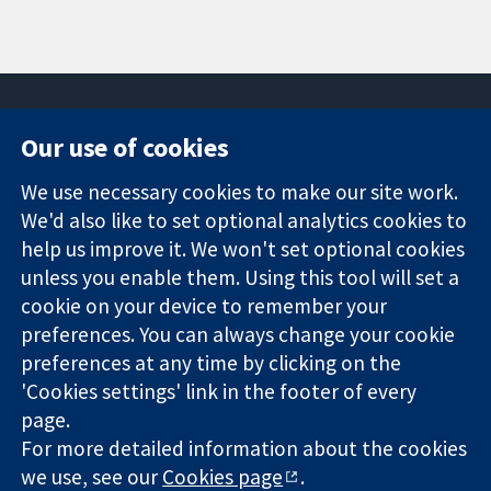
Our use of cookies
11-13 Cavendish
Contact us
We use necessary cookies to make our site work.
Square
News
Trusted
We'd also like to set optional analytics cookies to
London
Press office
evidence.
W1G 0AN
About us
help us improve it. We won't set optional cookies
Informed
ஐக்கிய
Jobs
unless you enable them. Using this tool will set a
decisions.
இராச்சியம்
Cochrane
cookie on your device to remember your
Better health.
Library
preferences. You can always change your cookie
preferences at any time by clicking on the
'Cookies settings' link in the footer of every
The Cochrane Collaboration is a charity (no. 1045921) and a
page.
company limited by guarantee (no. 03044323) registered in
England & Wales. VAT registration number GB 718 2127 49.
For more detailed information about the cookies
we use, see our
Cookies page
.