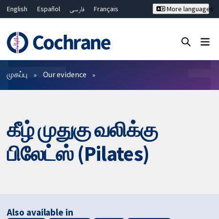
English
Español
فارسی
Français
More languages
Русский
Hrvatski
Deutsch
Bahasa Malaysia
ไทย
繁體中文
简体中文
Close search ✖
வடிகட்டிகள்
முகப்பு
Our evidence
கீழ் முதுகு வலிக்கு
பிலேட்ஸ் (Pilates)
Also available in