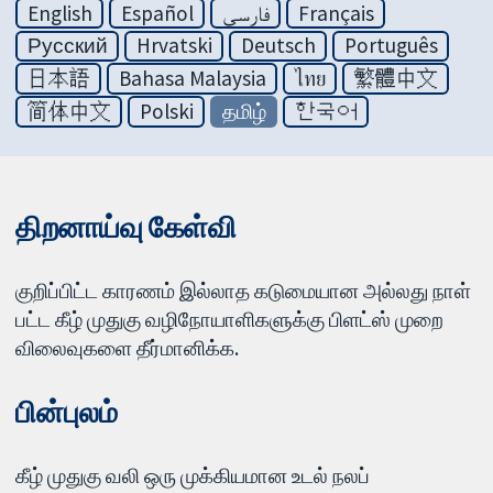
English
Español
فارسی
Français
Русский
Hrvatski
Deutsch
Português
日本語
Bahasa Malaysia
ไทย
繁體中文
简体中文
Polski
தமிழ்
한국어
திறனாய்வு கேள்வி
குறிப்பிட்ட காரணம் இல்லாத கடுமையான அல்லது நாள்
பட்ட கீழ் முதுகு வழிநோயாளிகளுக்கு பிளட்ஸ் முறை
விலைவுகளை தீர்மானிக்க.
பின்புலம்
கீழ் முதுகு வலி ஒரு முக்கியமான உடல் நலப்