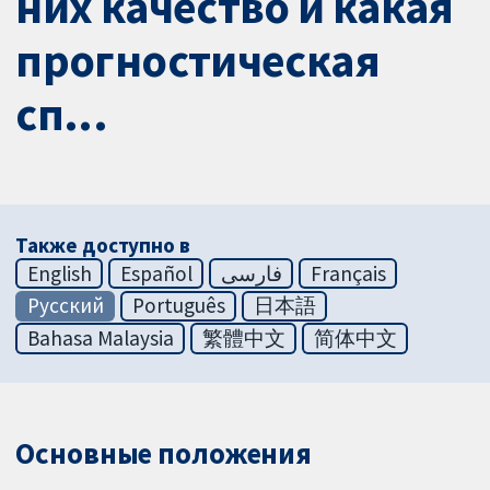
них качество и какая
прогностическая
сп...
Также доступно в
English
Español
فارسی
Français
Русский
Português
日本語
Bahasa Malaysia
繁體中文
简体中文
Основные положения