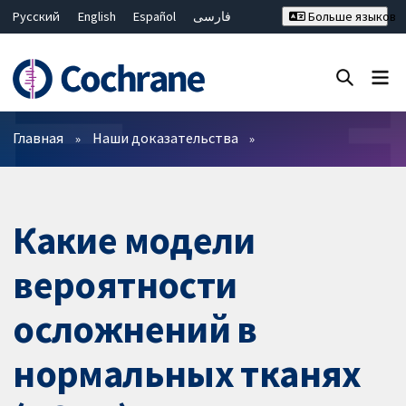
Русский
English
Español
فارسی
Больше языков
Français
Hrvatski
Deutsch
Bahasa Malaysia
ไทย
繁體中文
简体中文
Закрыть поиск ✖
Фильтры
Главная
Наши доказательства
Какие модели
вероятности
осложнений в
нормальных тканях