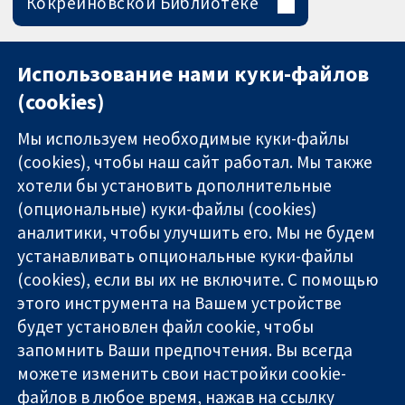
Кокрейновской Библиотеке
Использование нами куки-файлов
(cookies)
Мы используем необходимые куки-файлы
(cookies), чтобы наш сайт работал. Мы также
хотели бы установить дополнительные
(опциональные) куки-файлы (cookies)
аналитики, чтобы улучшить его. Мы не будем
11-13 Cavendish
Связаться с
устанавливать опциональные куки-файлы
Square
нами
(cookies), если вы их не включите. С помощью
Надёжные
London
Новости
этого инструмента на Вашем устройстве
доказательства
W1G 0AN
Пресс-
Информированные
United Kingdom
служба
будет установлен файл cookie, чтобы
решения
О нас
запомнить Ваши предпочтения. Вы всегда
Во благо
Работа
можете изменить свои настройки cookie-
здоровья
Cochrane
файлов в любое время, нажав на ссылку
Library