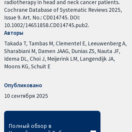
radiotherapy in head and neck cancer patients.
Cochrane Database of Systematic Reviews 2025,
Issue 9. Art. No.: CD014745. DOI:
10.1002/14651858.CD014745.pub2.
Авторы
Takada T
Tambas M
Clementel E
Leeuwenberg A
Sharabiani M
Damen JAAG
Dunias ZS
Nauta JF
Idema DL
Choi J
Meijerink LM
Langendijk JA
Moons KG
Schuit E
Опубликовано
10 сентября 2025
Полный обзор в