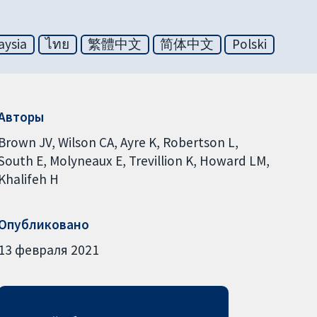
aysia
ไทย
繁體中文
简体中文
Polski
Авторы
Brown JV
Wilson CA
Ayre K
Robertson L
South E
Molyneaux E
Trevillion K
Howard LM
Khalifeh H
Опубликовано
13 февраля 2021