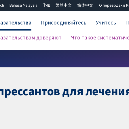
ch
Bahasa Malaysia
ไทย
繁體中文
简体中文
О переводах в 
азательства
Присоединяйтесь
Учитесь
П
азательствам доверяют
Что такое систематич
Закрыть поиск ✖
рессантов для лечени