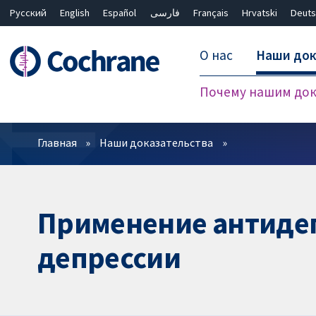
Русский
English
Español
فارسی
Français
Hrvatski
Deuts
О нас
Наши док
Почему нашим док
Фильтры
Главная
Наши доказательства
Применение антидеп
депрессии