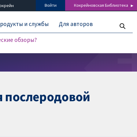
Войти
Кокрейновская Библиотека
Кокрейн
родукты и службы
Для авторов
еские обзоры?
я послеродовой