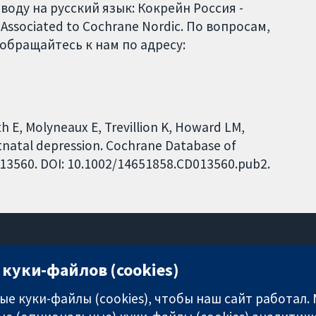
оду на русский язык: Кокрейн Россия -
 Associated to Cochrane Nordic. По вопросам,
обращайтесь к нам по адресу:
h E, Molyneaux E, Trevillion K, Howard LM,
tnatal depression. Cochrane Database of
CD013560. DOI: 10.1002/14651858.CD013560.pub2.
куки-файлов (cookies)
11-13 Cavendish Square
London
е куки-файлы (cookies), чтобы наш сайт работал.
W1G 0AN