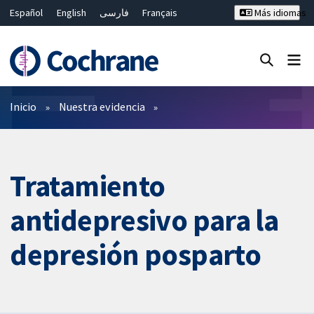
Español
English
فارسی
Français
Más idiomas
Русский
Hrvatski
Deutsch
Bahasa Malaysia
ไทย
繁體中文
简体中文
Cerrar búsqueda ✖
Filtros
Inicio
Nuestra evidencia
Tratamiento
antidepresivo para la
depresión posparto