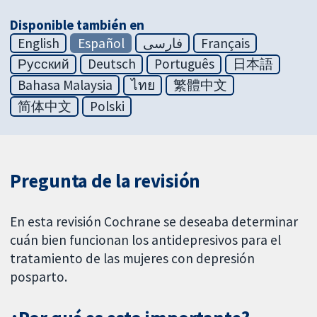
Disponible también en
English
Español
فارسی
Français
Русский
Deutsch
Português
日本語
Bahasa Malaysia
ไทย
繁體中文
简体中文
Polski
Pregunta de la revisión
En esta revisión Cochrane se deseaba determinar
cuán bien funcionan los antidepresivos para el
tratamiento de las mujeres con depresión
posparto.