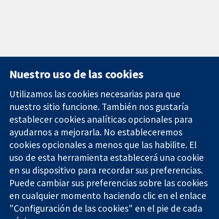
Nuestro uso de las cookies
Utilizamos las cookies necesarias para que
nuestro sitio funcione. También nos gustaría
11-13 Cavendish
Contacto
establecer cookies analíticas opcionales para
Square
Noticias
ayudarnos a mejorarla. No estableceremos
Evidencia fiable.
Londres
Prensa
Decisiones
cookies opcionales a menos que las habilite. El
W1G 0AN
Sobre
informadas.
Reino Unido
nosotros
uso de esta herramienta establecerá una cookie
Mejor salud.
Empleo
en su dispositivo para recordar sus preferencias.
Cochrane
Puede cambiar sus preferencias sobre las cookies
Library
en cualquier momento haciendo clic en el enlace
"Configuración de las cookies" en el pie de cada