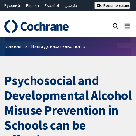
Русский
English
Español
فارسی
Больше языков
Français
Hrvatski
Deutsch
Bahasa Malaysia
ไทย
繁體中文
简体中文
Закрыть поиск ✖
Фильтры
Главная
Наши доказательства
Psychosocial and
Developmental Alcohol
Misuse Prevention in
Schools can be