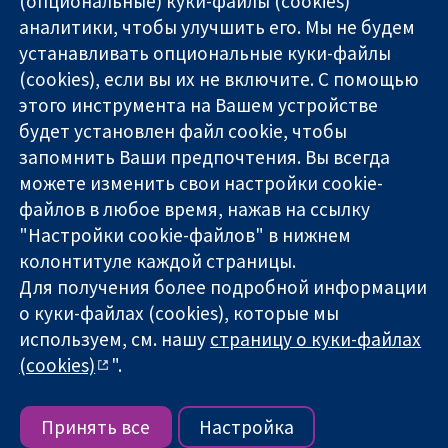
(опциональные) куки-файлы (cookies)
аналитики, чтобы улучшить его. Мы не будем
11-13 Cavendish
Связаться с
устанавливать опциональные куки-файлы
Square
нами
(cookies), если вы их не включите. С помощью
Надёжные
London
Новости
этого инструмента на Вашем устройстве
доказательства
W1G 0AN
Пресс-
Информированные
будет установлен файл cookie, чтобы
United Kingdom
служба
решения
О нас
запомнить Ваши предпочтения. Вы всегда
Во благо
Работа
можете изменить свои настройки cookie-
здоровья
Cochrane
файлов в любое время, нажав на ссылку
Library
"Настройки cookie-файлов" в нижнем
колонтитуле каждой страницы.
Для получения более подробной информации
The Cochrane Collaboration is a charity (no. 1045921) and a
о куки-файлах (cookies), которые мы
company limited by guarantee (no. 03044323) registered in
используем, см. нашу
страницу о куки-файлах
England & Wales. VAT registration number GB 718 2127 49.
(cookies)
".
Copyright © 2026 The Cochrane Collaboration
Условия использования веб-сайта
|
Отказ от
ответственности
|
Конфиденциальность
|
Политика
Принять все
Настройка
использования куки-файлов
|
Настройки куки-файлов