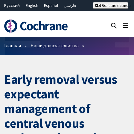
Русский
English
Español
فارسی
Больше языков
Français
Hrvatski
Deutsch
Bahasa Malaysia
ไทย
繁體中文
简体中文
Закрыть поиск ✖
Фильтры
Главная
Наши доказательства
Early removal versus
expectant
management of
central venous