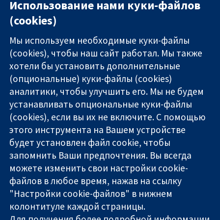
Использование нами куки-файлов
(cookies)
Мы используем необходимые куки-файлы
(cookies), чтобы наш сайт работал. Мы также
хотели бы установить дополнительные
(опциональные) куки-файлы (cookies)
аналитики, чтобы улучшить его. Мы не будем
11-13 Cavendish
Связаться с
устанавливать опциональные куки-файлы
Square
нами
(cookies), если вы их не включите. С помощью
Надёжные
London
Новости
этого инструмента на Вашем устройстве
доказательства
W1G 0AN
Пресс-
Информированные
United Kingdom
служба
будет установлен файл cookie, чтобы
решения
О нас
запомнить Ваши предпочтения. Вы всегда
Во благо
Работа
можете изменить свои настройки cookie-
здоровья
Cochrane
файлов в любое время, нажав на ссылку
Library
"Настройки cookie-файлов" в нижнем
колонтитуле каждой страницы.
Для получения более подробной информации