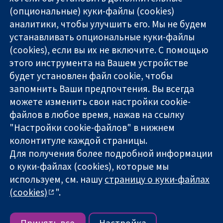
(опциональные) куки-файлы (cookies)
аналитики, чтобы улучшить его. Мы не будем
11-13 Cavendish
Связаться с
устанавливать опциональные куки-файлы
Square
нами
(cookies), если вы их не включите. С помощью
Надёжные
London
Новости
этого инструмента на Вашем устройстве
доказательства
W1G 0AN
Пресс-
Информированные
United Kingdom
служба
будет установлен файл cookie, чтобы
решения
О нас
запомнить Ваши предпочтения. Вы всегда
Во благо
Работа
можете изменить свои настройки cookie-
здоровья
Cochrane
файлов в любое время, нажав на ссылку
Library
"Настройки cookie-файлов" в нижнем
колонтитуле каждой страницы.
Для получения более подробной информации
The Cochrane Collaboration is a charity (no. 1045921) and a
о куки-файлах (cookies), которые мы
company limited by guarantee (no. 03044323) registered in
England & Wales. VAT registration number GB 718 2127 49.
используем, см. нашу
страницу о куки-файлах
(cookies)
".
Copyright © 2026 The Cochrane Collaboration
Условия использования веб-сайта
|
Отказ от
ответственности
|
Конфиденциальность
|
Политика