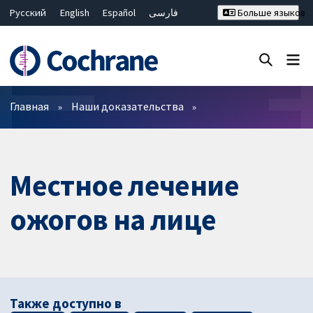
Русский
English
Español
فارسی
Больше языков
Français
Hrvatski
Deutsch
Bahasa Malaysia
ไทย
繁體中文
简体中文
Закрыть поиск ✖
Фильтры
Главная
Наши доказательства
Местное лечение
ожогов на лице
Также доступно в