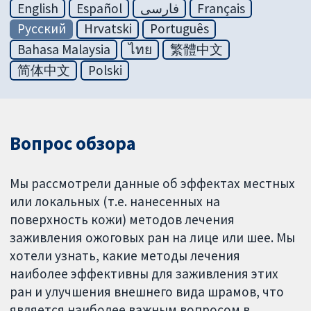
English
Español
فارسی
Français
Русский
Hrvatski
Português
Bahasa Malaysia
ไทย
繁體中文
简体中文
Polski
Вопрос обзора
Мы рассмотрели данные об эффектах местных
или локальных (т.е. нанесенных на
поверхность кожи) методов лечения
заживления ожоговых ран на лице или шее. Мы
хотели узнать, какие методы лечения
наиболее эффективны для заживления этих
ран и улучшения внешнего вида шрамов, что
является наиболее важным вопросом в