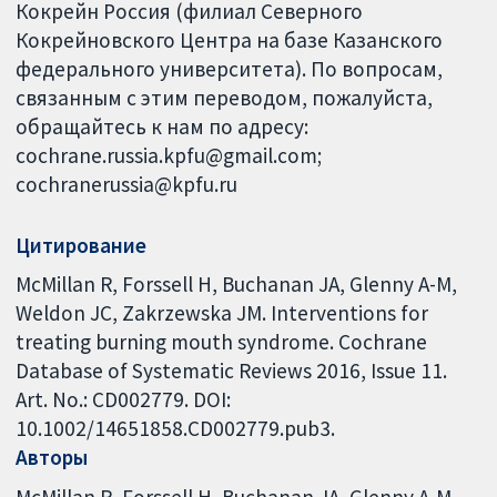
Кокрейн Россия (филиал Северного
Кокрейновского Центра на базе Казанского
федерального университета). По вопросам,
связанным с этим переводом, пожалуйста,
обращайтесь к нам по адресу:
cochrane.russia.kpfu@gmail.com;
cochranerussia@kpfu.ru
Цитирование
McMillan R, Forssell H, Buchanan JA, Glenny A-M,
Weldon JC, Zakrzewska JM. Interventions for
treating burning mouth syndrome. Cochrane
Database of Systematic Reviews 2016, Issue 11.
Art. No.: CD002779. DOI:
10.1002/14651858.CD002779.pub3.
Авторы
McMillan R
Forssell H
Buchanan JA
Glenny A-M