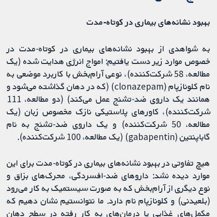
بهبود نشانه‌های بیماری در کوتاه‌-مدت
به شواهدی از بهبود نشانه‌های بیماری در کوتاه‌-مدت در
خصوص موارد زیر دست یافتیم: امواج انرژی هدایت شده (یک
مطالعه، 58 شرکت‌کننده)، نوعی آرام‌بخش با کاربرد موضعی به
نام کلونازپام (clonazepam) (که در دهان گذاشته می‌شود و
همانند یک داروی ضد-تشنج عمل می‎‌کند) (دو مطالعه، 111
شرکت‌کننده)، کاورهای پلاستیکی نازک مخصوص زبان (یک
مطالعه، 50 شرکت‌کننده) و یک داروی ضد-تشنج به نام
گاباپنتین (gabapentin) (یک مطالعه، 100 شرکت‌کننده).
هیچ تفاوتی در بهبود نشانه‌های بیماری در کوتاه‌-مدت برای این
موارد دیده نشد: داروهای ضد-افسردگی، محرک‌های بزاق و
نوع دیگری از آرام‌بخش که به صورت سیستمیک به کار می‌رود
(بلعیدنی) و کلونازپام نام دارد. ما نتوانستیم نشان دهیم که
مکمل‌های غذایی یا درمان‌های به کار رفته در سطح دهان