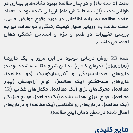
مدت (تا سه ماه) و در چهار مطالعه بهبود نشانه‌های بیماری در
طولانی-مدت (از سه تا شش ماه) ارزیابی شده بودند. تعداد
هفده مطالعه به ارائه اطلاعاتی در مورد وقوع عوارض جانبی،
هفت مطالعه به ارزیابی معیار کیفیت زندگی و دو مطالعه نیز به
بررسی تغییرات در طعم و مزه و احساس خشکی دهان
اختصاص داشت.
همه 23 روش درمانی موجود در این مرور با یک دارونما
(placebo) (درمان کاذب) به این شرح مقایسه شده بودند:
داروهای ضد-افسردگی و آنتی‌سایکوتیک (دو مطالعه)،
داروهای ضد-تشنج (یک مطالعه)، انواع آرام‌بخش (چهار
مطالعه)، محرک‌های بزاق (یک مطالعه)، مکمل‌های غذایی (12
مطالعه)، امواج انرژی هدایت شده (یک مطالعه)، موانع فیزیکی
(یک مطالعه)، درمان‌های روانشناسی (یک مطالعه) و درمان‌های
اعمال شده در سطح دهان (پنج مطالعه).
نتایج کلیدی