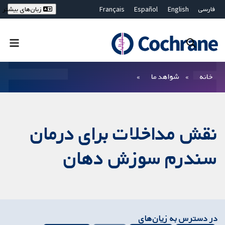
فارسی
English
Español
Français
زبان‌های بیشتر
Deutsch
Hrvatski
Русский
简体中文
繁體中文
ไทย
Bahasa Malaysia
بستن جستجو ✖
فیلترها
خانه
شواهد ما
نقش مداخلات برای درمان
سندرم سوزش دهان
در دسترس به زیان‌های